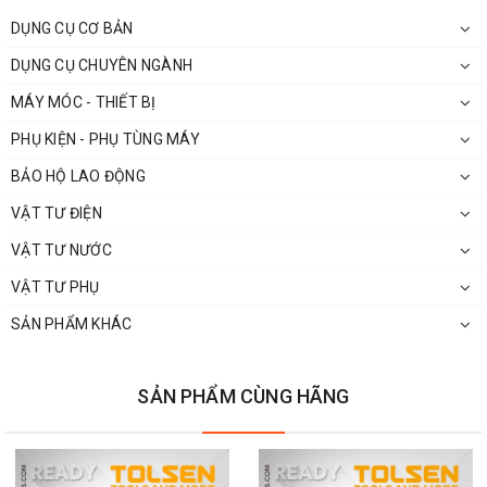
DỤNG CỤ CƠ BẢN
DỤNG CỤ CHUYÊN NGÀNH
MÁY MÓC - THIẾT BỊ
PHỤ KIỆN - PHỤ TÙNG MÁY
BẢO HỘ LAO ĐỘNG
VẬT TƯ ĐIỆN
VẬT TƯ NƯỚC
VẬT TƯ PHỤ
SẢN PHẨM KHÁC
SẢN PHẨM CÙNG HÃNG