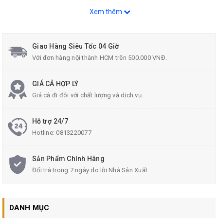
Xuất xứ: Trung Quốc.
Xem thêm
NSX: 01/2022
Liên hệ Tư vấn và Mua sản phẩm :
Giao Hàng Siêu Tốc 04 Giờ
Với đơn hàng nội thành HCM trên 500.000 VNĐ.
Hotline: 0813.22.00.77
Zalo: 096.532.4060.
GIÁ CẢ HỢP LÝ
Email:
donghecuacha@gmail.com
.
Giá cả đi đôi với chất lượng và dịch vụ.
Hỗ trợ 24/7
Hotline:
0813220077
Sản Phẩm Chính Hãng
Đổi trả trong 7 ngày do lỗi Nhà Sản Xuất.
DANH MỤC