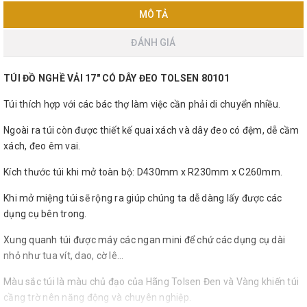
MÔ TẢ
ĐÁNH GIÁ
TÚI ĐỒ NGHỀ VẢI 17" CÓ DÂY ĐEO TOLSEN 80101
Túi thích hợp với các bác thợ làm việc cần phải di chuyển nhiều.
Ngoài ra túi còn được thiết kế quai xách và dây đeo có đệm, dễ cầm
xách, đeo êm vai.
Kích thước túi khi mở toàn bộ: D430mm x R230mm x C260mm.
Khi mở miệng túi sẽ rộng ra giúp chúng ta dễ dàng lấy được các
dụng cụ bên trong.
Xung quanh túi được máy các ngan mini để chứ các dụng cụ dài
nhỏ như tua vít, dao, cờ lê...
Màu sắc túi là màu chủ đạo của Hãng Tolsen Đen và Vàng khiến túi
cầng trờ nên năng động và chuyên nghiệp.