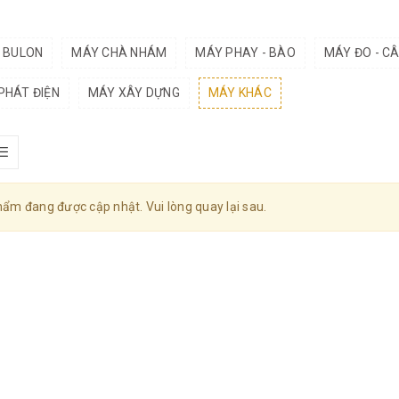
- BULON
MÁY CHÀ NHÁM
MÁY PHAY - BÀO
MÁY ĐO - C
PHÁT ĐIỆN
MÁY XÂY DỰNG
MÁY KHÁC
ẩm đang được cập nhật. Vui lòng quay lại sau.