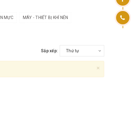
ÂN MỰC
MÁY - THIẾT BỊ KHÍ NÉN
Sắp xếp:
Thứ tự
×