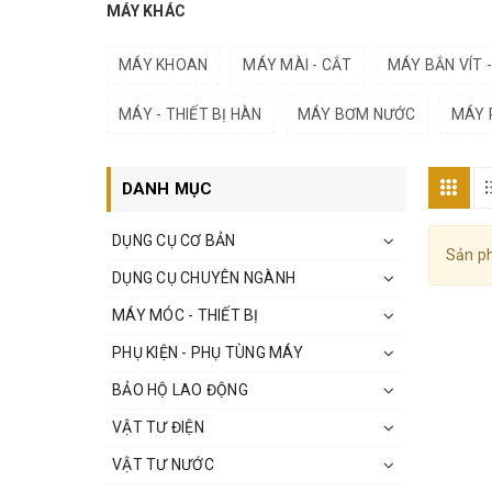
MÁY KHÁC
MÁY KHOAN
MÁY MÀI - CẮT
MÁY BẮN VÍT 
MÁY - THIẾT BỊ HÀN
MÁY BƠM NƯỚC
MÁY 
DANH MỤC
DỤNG CỤ CƠ BẢN
Sản ph
DỤNG CỤ CHUYÊN NGÀNH
MÁY MÓC - THIẾT BỊ
PHỤ KIỆN - PHỤ TÙNG MÁY
BẢO HỘ LAO ĐỘNG
VẬT TƯ ĐIỆN
VẬT TƯ NƯỚC