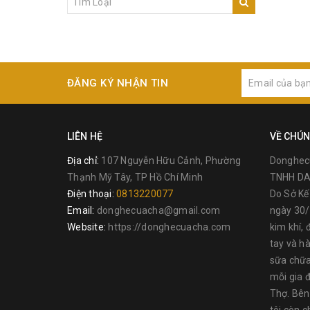
ĐĂNG KÝ NHẬN TIN
LIÊN HỆ
VỀ CHÚN
Địa chỉ:
107 Nguyễn Hữu Cảnh, Phường
Donghec
Thạnh Mỹ Tây, TP Hồ Chí Minh
TNHH DA
Điện thoại:
0813220077
Do Sở K
Email:
donghecuacha@gmail.com
ngày 30/
Website:
https://donghecuacha.com
kim khí, 
tay và h
sữa chữa
mỗi gia đ
Thợ. Bên