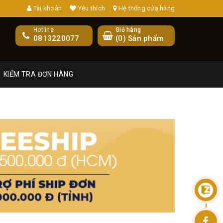
Tài khoản
Yêu thích
Hệ thống cửa hàng
Hotline
Giỏ hàng
0813220077
(
0
) Sản phẩm
KIỂM TRA ĐƠN HÀNG