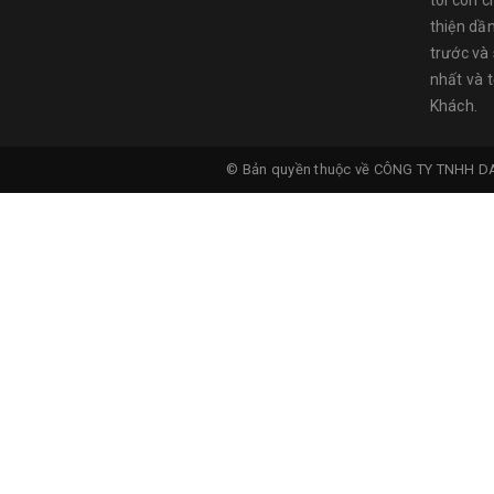
tôi còn c
thiện dầ
trước và
nhất và 
Khách.
© Bản quyền thuộc về
CÔNG TY TNHH D