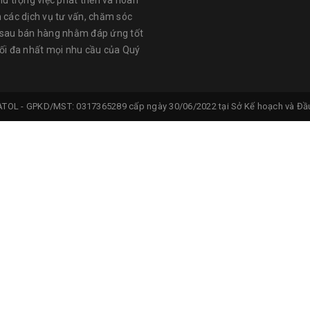
hú trọng việc phát triển và hoàn
n các dịch vụ tư vấn, chăm sóc
 sau bán hàng nhằm đáp ứng tốt
tối đa nhất mọi nhu cầu của Quý
ATOL -
GPKD/MST: 0317365289 cấp ngày 30/06/2022 tại Sở Kế hoạch và Đầu