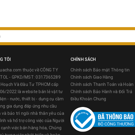
G TÔI
CHÍNH SÁCH
uacha.com thuộc về CÔNG TY
Chính sách Bảo mật Thông tin
TOL - GPKD/MST: 0317365289
Chính sách Giao Hàng
ế Hoạch Và Đầu Tư TPHCM cấp
Chính sách Thanh Toán và Hoàn 
06/2022 là website bán lẻ vật tư
Chính sách Bảo Hành và Đổi Trả
điện - nước, thiết bị - dụng cụ cầm
Điều Khoản Chung
àng gia dụng đáp ứng nhu cầu
 và bảo trì ngôi nhà thân yêu của
ình và hổ trợ công việc của Người
 cạnh việc bán hàng hóa, Chúng