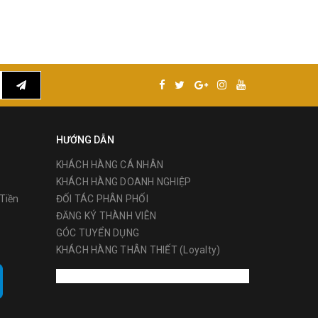
HƯỚNG DẪN
KHÁCH HÀNG CÁ NHÂN
KHÁCH HÀNG DOANH NGHIỆP
Tiền
ĐỐI TÁC PHÂN PHỐI
ĐĂNG KÝ THÀNH VIÊN
GÓC TUYỂN DỤNG
KHÁCH HÀNG THÂN THIẾT (Loyalty)