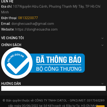
LIÊN HỆ
Địa chỉ:
107 Nguyễn Hữu Cảnh, Phường Thạnh Mỹ Tây, TP Hồ Chí
Minh
Điện thoại:
0813220077
Email:
donghecuacha@gmail.com
Website:
https://donghecuacha.com
VỀ CHÚNG TÔI
CHÍNH SÁCH
HƯỚNG DẪN
© Bản quyền thuộc về
CÔNG TY TNHH DATOL -
GPKD/MST: 0317365289
cấp ngày 30/06/2022 tại Sở Kế hoạch và Đầu tư Tp. Hồ Chí Minh.