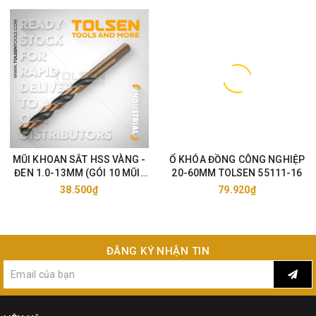
MŨI KHOAN SẮT HSS VÀNG -
Ổ KHÓA ĐỒNG CÔNG NGHIỆP
ĐEN 1.0-13MM (GÓI 10 MŨI)
20-60MM TOLSEN 55111-16
TOLSEN 75105-33
38.500₫
79.920₫
ĐĂNG KÝ NHẬN TIN