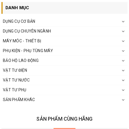
DANH MỤC
DỤNG CỤ CƠ BẢN
DỤNG CỤ CHUYÊN NGÀNH
MÁY MÓC - THIẾT BỊ
PHỤ KIỆN - PHỤ TÙNG MÁY
BẢO HỘ LAO ĐỘNG
VẬT TƯ ĐIỆN
VẬT TƯ NƯỚC
VẬT TƯ PHỤ
SẢN PHẨM KHÁC
SẢN PHẨM CÙNG HÃNG