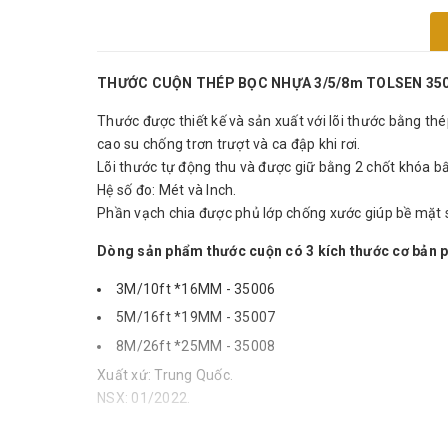
THƯỚC CUỘN THÉP BỌC NHỰA 3/5/8m TOLSEN 350
Thước được thiết kế và sản xuất với lõi thước bằng t
cao su chống trơn trượt và ca đập khi rơi.
Lõi thước tự động thu và được giữ bằng 2 chốt khóa bấm
Hệ số đo: Mét và Inch.
Phần vạch chia được phủ lớp chống xước giúp bề mặt 
Dòng sản phẩm thước cuộn có 3 kích thước cơ bản p
3M/10ft *16MM - 35006
5M/16ft *19MM - 35007
8M/26ft *25MM - 35008
Xuất xứ: Trung Quốc.
NSX: 01/2022.
Liên hệ Tư vấn và Mua sản phẩm :