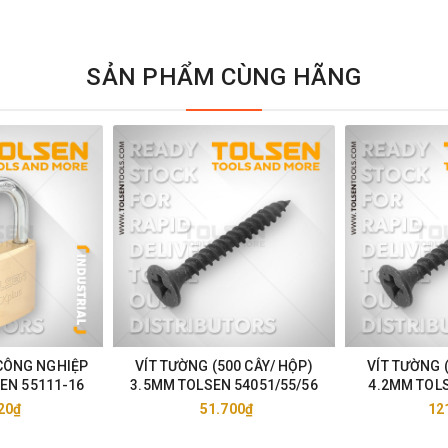
SẢN PHẨM CÙNG HÃNG
CÔNG NGHIỆP
VÍT TƯỜNG (500 CÂY/ HỘP)
VÍT TƯỜNG 
EN 55111-16
3.5MM TOLSEN 54051/55/56
4.2MM TOLS
20₫
51.700₫
12