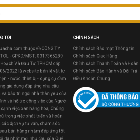
G TÔI
CHÍNH SÁCH
uacha.com thuộc về CÔNG TY
Chính sách Bảo mật Thông tin
TOL - GPKD/MST: 0317365289
Chính sách Giao Hàng
ế Hoạch Và Đầu Tư TPHCM cấp
Chính sách Thanh Toán và Hoàn 
06/2022 là website bán lẻ vật tư
Chính sách Bảo Hành và Đổi Trả
điện - nước, thiết bị - dụng cụ cầm
Điều Khoản Chung
àng gia dụng đáp ứng nhu cầu
 và bảo trì ngôi nhà thân yêu của
ình và hổ trợ công việc của Người
 cạnh việc bán hàng hóa, Chúng
hú trọng việc phát triển và hoàn
n các dịch vụ tư vấn, chăm sóc
sảnphẩm của TOLSEN được sử dụng rộng rãi tại các nước trên thế giớ
 sau bán hàng nhằm đáp ứng tốt
y sản xuất tại China, nên giáthành sản phẩm có ưu thế dễ chấp nhận
tối đa nhất mọi nhu cầu của Quý