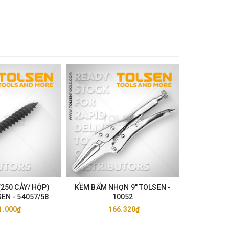
(250 CÂY/ HỘP)
KỀM BẤM NHỌN 9" TOLSEN -
KỀM BẤ
EN - 54057/58
10052
TOL
1.000₫
166.320₫