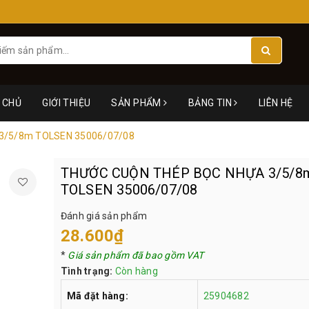
 CHỦ
GIỚI THIỆU
SẢN PHẨM
BẢNG TIN
LIÊN HỆ
3/5/8m TOLSEN 35006/07/08
THƯỚC CUỘN THÉP BỌC NHỰA 3/5/8
TOLSEN 35006/07/08
Đánh giá sản phẩm
28.600₫
*
Giá sản phẩm đã bao gồm VAT
Tình trạng:
Còn hàng
Mã đặt hàng:
25904682