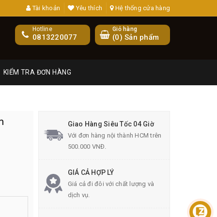
Tài khoản
Yêu thích
Hệ thống cửa hàng
Hotline
Giỏ hàng
0813220077
(
0
) Sản phẩm
KIỂM TRA ĐƠN HÀNG
m
Giao Hàng Siêu Tốc 04 Giờ
Với đơn hàng nội thành HCM trên
500.000 VNĐ.
GIÁ CẢ HỢP LÝ
Giá cả đi đôi với chất lượng và
dịch vụ.