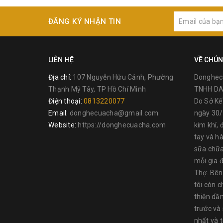
ĐĂNG KÝ NHẬN TIN
LIÊN HỆ
VỀ CHÚN
Địa chỉ:
107 Nguyễn Hữu Cảnh, Phường
Donghec
Thạnh Mỹ Tây, TP Hồ Chí Minh
TNHH DA
Điện thoại:
0813220077
Do Sở K
Email:
donghecuacha@gmail.com
ngày 30/
Website:
https://donghecuacha.com
kim khí, 
tay và h
sữa chữa
mỗi gia đ
Thợ. Bên
tôi còn c
THÔNG TIN NSX :
thiện dầ
TOLSEN là một thương hiệu nổi tiếng ở Châu Âu, các 
trước và
cả Bắc Mỹ, Châu Mỹ La Tinh, Trung Đông …, với nhà má
nhất và 