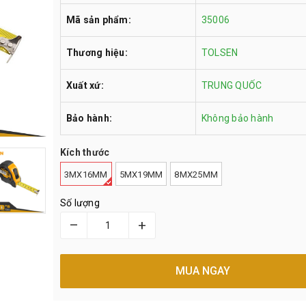
Mã sản phẩm:
35006
Thương hiệu:
TOLSEN
Xuất xứ:
TRUNG QUỐC
Bảo hành:
Không bảo hành
Kích thước
3MX16MM
5MX19MM
8MX25MM
Số lượng
–
+
MUA NGAY