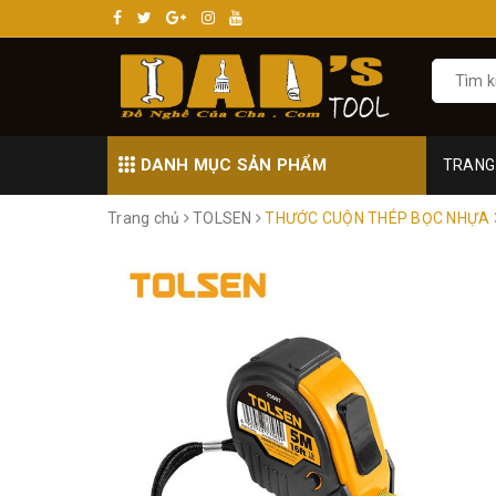
DANH MỤC SẢN PHẨM
TRANG
Trang chủ
TOLSEN
THƯỚC CUỘN THÉP BỌC NHỰA 