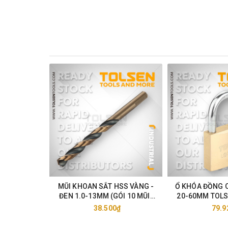
Hotline: 0813.22.00.77
Zalo: 096.532.4060.
Email:
donghecuacha@gmail.com
MŨI KHOAN SẮT HSS VÀNG -
Ổ KHÓA ĐỒNG 
ĐEN 1.0-13MM (GÓI 10 MŨI)
20-60MM TOLS
TOLSEN 75105-33
38.500₫
79.9