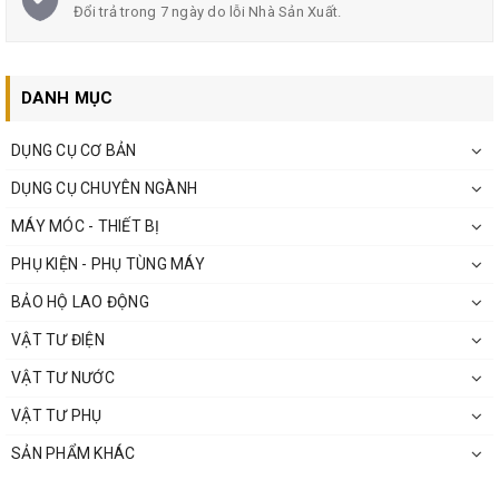
Đổi trả trong 7 ngày do lỗi Nhà Sản Xuất.
DANH MỤC
DỤNG CỤ CƠ BẢN
DỤNG CỤ CHUYÊN NGÀNH
MÁY MÓC - THIẾT BỊ
PHỤ KIỆN - PHỤ TÙNG MÁY
BẢO HỘ LAO ĐỘNG
VẬT TƯ ĐIỆN
VẬT TƯ NƯỚC
VẬT TƯ PHỤ
SẢN PHẨM KHÁC