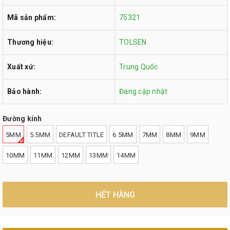
Mã sản phẩm:
75321
Thương hiệu:
TOLSEN
Xuất xứ:
Trung Quốc
Bảo hành:
Đang cập nhật
Đường kính
5MM
5.5MM
DEFAULT TITLE
6.5MM
7MM
8MM
9MM
10MM
11MM
12MM
13MM
14MM
HẾT HÀNG