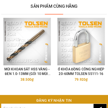
SẢN PHẨM CÙNG HÃNG
MŨI KHOAN SẮT HSS VÀNG -
Ổ KHÓA ĐỒNG CÔNG NGHIỆP
ĐEN 1.0-13MM (GÓI 10 MŨI)
20-60MM TOLSEN 55111-16
TOLSEN 75105-33
38.500₫
79.920₫
ĐĂNG KÝ NHẬN TIN