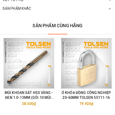
SẢN PHẨM KHÁC
SẢN PHẨM CÙNG HÃNG
MŨI KHOAN SẮT HSS VÀNG -
Ổ KHÓA ĐỒNG CÔNG NGHIỆP
ĐEN 1.0-13MM (GÓI 10 MŨI)
20-60MM TOLSEN 55111-16
TOLSEN 75105-33
38.500₫
79.920₫