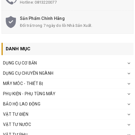
Hotline:
0813220077
Sản Phẩm Chính Hãng
Đổi trả trong 7 ngày do lỗi Nhà Sản Xuất.
DANH MỤC
DỤNG CỤ CƠ BẢN
DỤNG CỤ CHUYÊN NGÀNH
MÁY MÓC - THIẾT BỊ
PHỤ KIỆN - PHỤ TÙNG MÁY
BẢO HỘ LAO ĐỘNG
VẬT TƯ ĐIỆN
VẬT TƯ NƯỚC
VẬT TƯ PHỤ