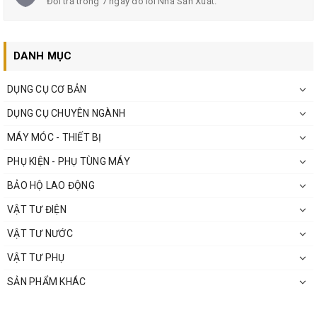
Đổi trả trong 7 ngày do lỗi Nhà Sản Xuất.
DANH MỤC
DỤNG CỤ CƠ BẢN
DỤNG CỤ CHUYÊN NGÀNH
MÁY MÓC - THIẾT BỊ
PHỤ KIỆN - PHỤ TÙNG MÁY
BẢO HỘ LAO ĐỘNG
VẬT TƯ ĐIỆN
VẬT TƯ NƯỚC
VẬT TƯ PHỤ
SẢN PHẨM KHÁC