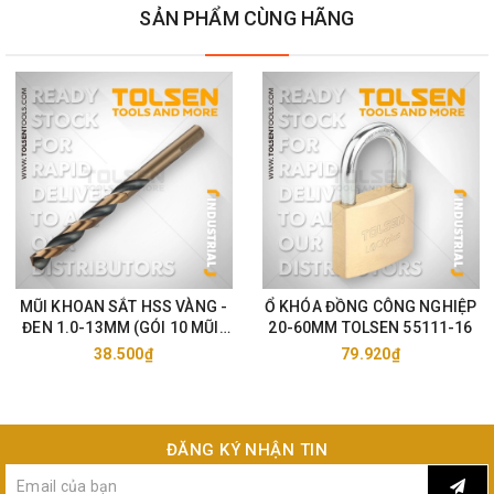
SẢN PHẨM CÙNG HÃNG
MŨI KHOAN SẮT HSS VÀNG -
Ổ KHÓA ĐỒNG CÔNG NGHIỆP
ĐEN 1.0-13MM (GÓI 10 MŨI)
20-60MM TOLSEN 55111-16
TOLSEN 75105-33
38.500₫
79.920₫
ĐĂNG KÝ NHẬN TIN