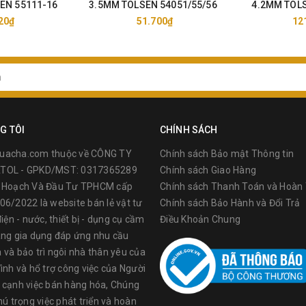
EN 55111-16
3.5MM TOLSEN 54051/55/56
4.2MM TOLS
20₫
51.700₫
12
G TÔI
CHÍNH SÁCH
uacha.com thuộc về CÔNG TY
Chính sách Bảo mật Thông tin
TOL - GPKD/MST: 0317365289
Chính sách Giao Hàng
ế Hoạch Và Đầu Tư TPHCM cấp
Chính sách Thanh Toán và Hoàn 
06/2022 là website bán lẻ vật tư
Chính sách Bảo Hành và Đổi Trả
điện - nước, thiết bị - dụng cụ cầm
Điều Khoản Chung
àng gia dụng đáp ứng nhu cầu
 và bảo trì ngôi nhà thân yêu của
ình và hổ trợ công việc của Người
 cạnh việc bán hàng hóa, Chúng
hú trọng việc phát triển và hoàn