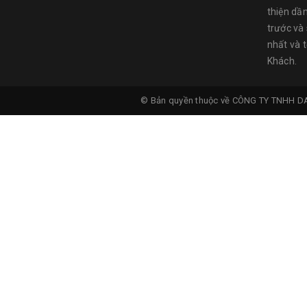
thiện dầ
trước và
nhất và 
Khách.
© Bản quyền thuộc về
CÔNG TY TNHH D