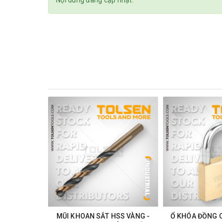
Nội dung đang cập nhật.
MŨI KHOAN SẮT HSS VÀNG -
Ổ KHÓA ĐỒNG 