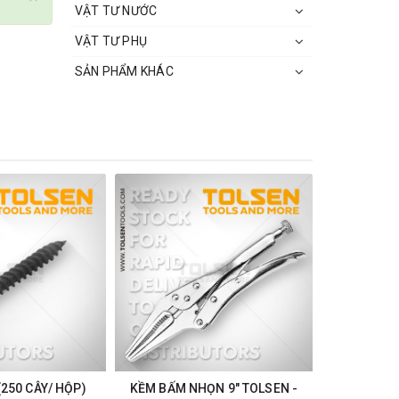
VẬT TƯ NƯỚC
VẬT TƯ PHỤ
SẢN PHẨM KHÁC
(250 CÂY/ HỘP)
KỀM BẤM NHỌN 9" TOLSEN -
KỀM BẤ