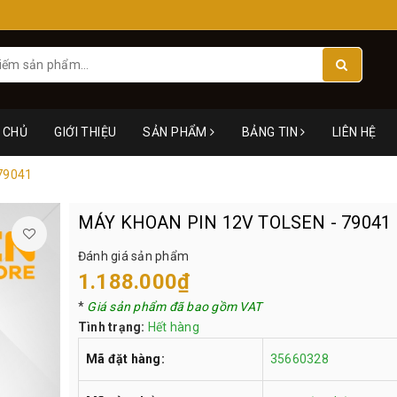
 CHỦ
GIỚI THIỆU
SẢN PHẨM
BẢNG TIN
LIÊN HỆ
79041
MÁY KHOAN PIN 12V TOLSEN - 79041
Đánh giá sản phẩm
1.188.000₫
*
Giá sản phẩm đã bao gồm VAT
Tình trạng:
Hết hàng
Mã đặt hàng:
35660328