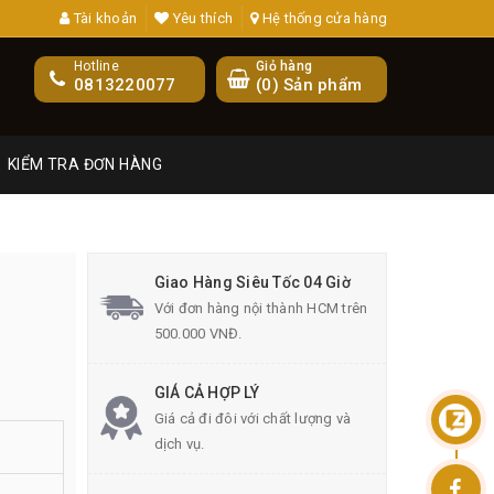
Tài khoản
Yêu thích
Hệ thống cửa hàng
Hotline
Giỏ hàng
0813220077
(
0
) Sản phẩm
KIỂM TRA ĐƠN HÀNG
Giao Hàng Siêu Tốc 04 Giờ
Với đơn hàng nội thành HCM trên
500.000 VNĐ.
GIÁ CẢ HỢP LÝ
Giá cả đi đôi với chất lượng và
dịch vụ.