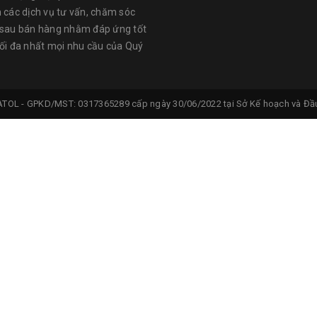
n các dịch vụ tư vấn, chăm sóc
 sau bán hàng nhằm đáp ứng tốt
tối đa nhất mọi nhu cầu của Quý
ATOL -
GPKD/MST: 0317365289 cấp ngày 30/06/2022 tại Sở Kế hoạch và Đầu