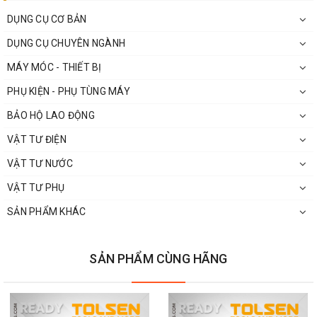
DỤNG CỤ CƠ BẢN
DỤNG CỤ CHUYÊN NGÀNH
MÁY MÓC - THIẾT BỊ
PHỤ KIỆN - PHỤ TÙNG MÁY
BẢO HỘ LAO ĐỘNG
VẬT TƯ ĐIỆN
VẬT TƯ NƯỚC
VẬT TƯ PHỤ
SẢN PHẨM KHÁC
SẢN PHẨM CÙNG HÃNG