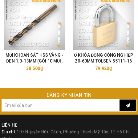
MŨI KHOAN SẮT HSS VÀNG -
Ổ KHÓA ĐỒNG CÔNG NGHIỆP
ĐEN 1.0-13MM (GÓI 10 MŨI)
20-60MM TOLSEN 55111-16
TOLSEN 75105-33
38.500₫
79.920₫
ĐĂNG KÝ NHẬN TIN
LIÊN HỆ
Địa chỉ:
107 Nguyễn Hữu Cảnh, Phường Thạnh Mỹ Tây, TP Hồ Chí