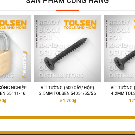
SẢN PHẨM CÙNG HÃNG
CÔNG NGHIỆP
VÍT TƯỜNG (500 CÂY/ HỘP)
VÍT TƯỜNG 
EN 55111-16
3.5MM TOLSEN 54051/55/56
4.2MM TOLS
20₫
51.700₫
12