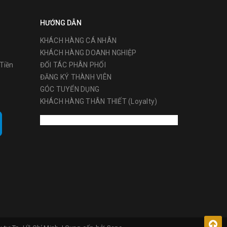
HƯỚNG DẪN
KHÁCH HÀNG CÁ NHÂN
KHÁCH HÀNG DOANH NGHIỆP
Tiền
ĐỐI TÁC PHÂN PHỐI
ĐĂNG KÝ THÀNH VIÊN
GÓC TUYỂN DỤNG
i bao gồm
KHÁCH HÀNG THÂN THIẾT (Loyalty)
 hơn các
ường Châu
ật dụng
 xuất,
ra
trước khi
c nhằm
ụng cụ