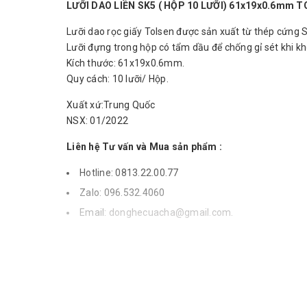
LƯỠI DAO LIỀN SK5 ( HỘP 10 LƯỠI) 61x19x0.6mm 
Lưỡi dao rọc giấy Tolsen được sản xuất từ thép cứng SK
Lưỡi đựng trong hộp có tẩm dầu để chống gỉ sét khi kh
Kích thước: 61x19x0.6mm.
Quy cách: 10 lưỡi/ Hộp.
Xuất xứ:Trung Quốc
NSX: 01/2022
Liên hệ Tư vấn và Mua sản phẩm :
Hotline: 0813.22.00.77
Zalo: 096.532.4060
Email:
donghecuacha@gmail.com
.