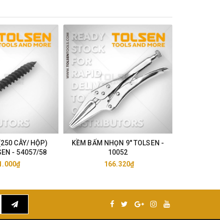
(250 CÂY/ HỘP)
KỀM BẤM NHỌN 9" TOLSEN -
KỀM BẤ
EN - 54057/58
10052
TOL
1.000₫
166.320₫