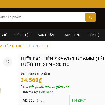
 CHỦ
GIỚI THIỆU
SẢN PHẨM
BẢNG TIN
LIÊN HỆ
M (TÉP 10 LƯỠI) TOLSEN - 30010
LƯỠI DAO LIỀN SK5 61x19x0.6MM (TÉ
LƯỠI) TOLSEN - 30010
Đánh giá sản phẩm
34.560₫
*
Giá sản phẩm đã bao gồm VAT
Tình trạng:
Còn hàng
Mã đặt hàng:
19482571