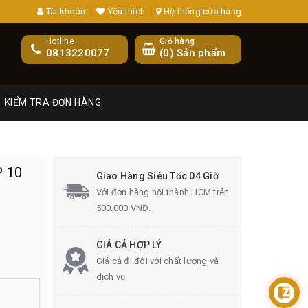
Tài khoản
Yêu thích
Hệ thống cửa hàng
Hotline
Giỏ hàng
0813220077
(
0
) Sản phẩm
KIỂM TRA ĐƠN HÀNG
P 10
Giao Hàng Siêu Tốc 04 Giờ
Với đơn hàng nội thành HCM trên
500.000 VNĐ.
GIÁ CẢ HỢP LÝ
Giá cả đi đôi với chất lượng và
dịch vụ.