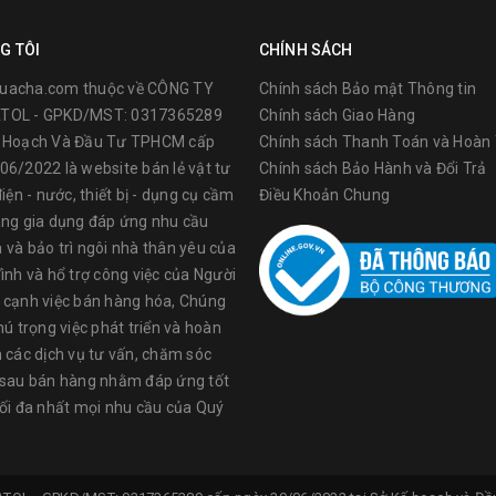
G TÔI
CHÍNH SÁCH
uacha.com thuộc về CÔNG TY
Chính sách Bảo mật Thông tin
TOL - GPKD/MST: 0317365289
Chính sách Giao Hàng
ế Hoạch Và Đầu Tư TPHCM cấp
Chính sách Thanh Toán và Hoàn 
06/2022 là website bán lẻ vật tư
Chính sách Bảo Hành và Đổi Trả
điện - nước, thiết bị - dụng cụ cầm
Điều Khoản Chung
sảnphẩm của TOLSEN được sử dụng rộng rãi tại các nước trên thế giớ
àng gia dụng đáp ứng nhu cầu
y sản xuất tại China, nên giáthành sản phẩm có ưu thế dễ chấp nhận
 và bảo trì ngôi nhà thân yêu của
c, bảm bảo tuyệt đối, đạt đầy đủ tiêu chuẩn và chất lượngcho thị tr
ình và hổ trợ công việc của Người
 cạnh việc bán hàng hóa, Chúng
hú trọng việc phát triển và hoàn
ụngcụ cơ khí, vật dụng PPE, dụng cụ chuyên dụng cho ngành điện, v
n các dịch vụ tư vấn, chăm sóc
sen đều trải qua quá trình nghiên cứukỹ lưỡng trước khi đưa vào sản
 sau bán hàng nhằm đáp ứng tốt
 tính ứng dụng, giá cả. Tiếp đó, đội ngũ chuyên viên sẽ tiếnhành kiểm t
tối đa nhất mọi nhu cầu của Quý
như: độ cứng,vật liệu cách nhiệt, mẫu mã sản phẩm, khả năng cắt... 
 độ chống gỉ cao. Công nghệ sản xuất hiện đạivà được cải tiến liên tụ
g cụ cầm tay tốt, cải thiện chất lượng công việc một cách tối ưu. D
và phong phú hơn.