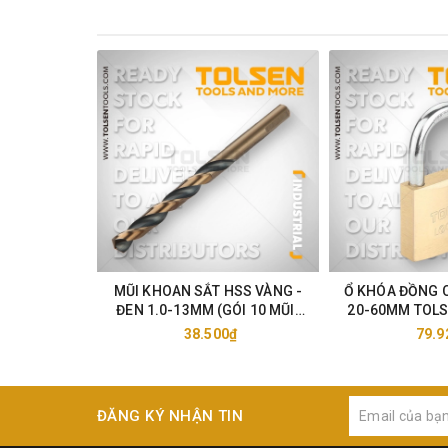
MŨI KHOAN SẮT HSS VÀNG -
Ổ KHÓA ĐỒNG 
ĐEN 1.0-13MM (GÓI 10 MŨI)
20-60MM TOLS
TOLSEN 75105-33
38.500₫
79.9
ĐĂNG KÝ NHẬN TIN