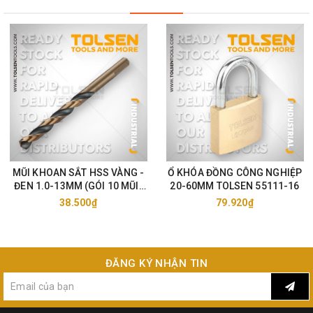
MŨI KHOAN SẮT HSS VÀNG -
Ổ KHÓA ĐỒNG CÔNG NGHIỆP
ĐEN 1.0-13MM (GÓI 10 MŨI)
20-60MM TOLSEN 55111-16
TOLSEN 75105-33
38.500₫
79.920₫
ĐĂNG KÝ NHẬN TIN