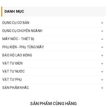
DANH MỤC
DỤNG CỤ CƠ BẢN
DỤNG CỤ CHUYÊN NGÀNH
MÁY MÓC - THIẾT BỊ
PHỤ KIỆN - PHỤ TÙNG MÁY
BẢO HỘ LAO ĐỘNG
VẬT TƯ ĐIỆN
VẬT TƯ NƯỚC
VẬT TƯ PHỤ
SẢN PHẨM KHÁC
SẢN PHẨM CÙNG HÃNG