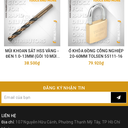
cho khách hàng của Tolsen những mặt hàng dụng cụ cầm tay tốt,
cải thiện chất lượng công việc một cách tối ưu. Dụng cụ TOLSEN
ngày càng cung cấp nhiều sản phẩm đa dạng và phong phú hơn.
MŨI KHOAN SẮT HSS VÀNG -
Ổ KHÓA ĐỒNG CÔNG NGHIỆP
ĐEN 1.0-13MM (GÓI 10 MŨI)
20-60MM TOLSEN 55111-16
TOLSEN 75105-33
38.500₫
79.920₫
ĐĂNG KÝ NHẬN TIN
LIÊN HỆ
Địa chỉ:
107 Nguyễn Hữu Cảnh, Phường Thạnh Mỹ Tây, TP Hồ Chí