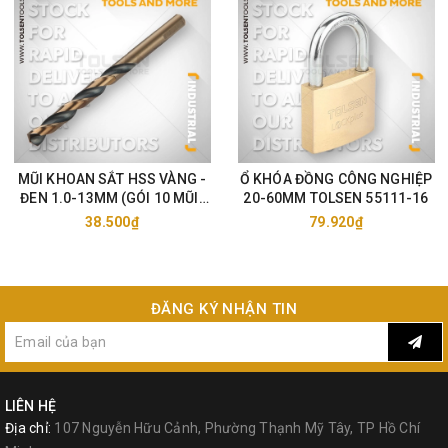
MŨI KHOAN SẮT HSS VÀNG -
Ổ KHÓA ĐỒNG CÔNG NGHIỆP
ĐEN 1.0-13MM (GÓI 10 MŨI)
20-60MM TOLSEN 55111-16
TOLSEN 75105-33
38.500₫
79.920₫
ĐĂNG KÝ NHẬN TIN
LIÊN HỆ
Địa chỉ:
107 Nguyễn Hữu Cảnh, Phường Thạnh Mỹ Tây, TP Hồ Chí