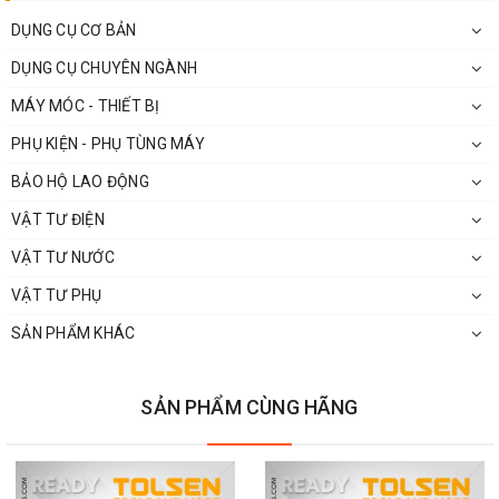
DỤNG CỤ CƠ BẢN
DỤNG CỤ CHUYÊN NGÀNH
MÁY MÓC - THIẾT BỊ
PHỤ KIỆN - PHỤ TÙNG MÁY
BẢO HỘ LAO ĐỘNG
VẬT TƯ ĐIỆN
VẬT TƯ NƯỚC
VẬT TƯ PHỤ
SẢN PHẨM KHÁC
SẢN PHẨM CÙNG HÃNG