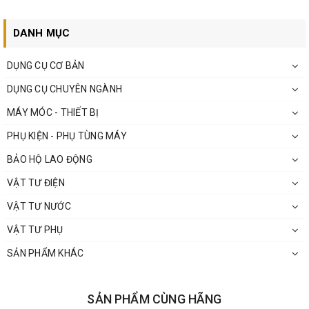
DANH MỤC
DỤNG CỤ CƠ BẢN
DỤNG CỤ CHUYÊN NGÀNH
MÁY MÓC - THIẾT BỊ
PHỤ KIỆN - PHỤ TÙNG MÁY
BẢO HỘ LAO ĐỘNG
VẬT TƯ ĐIỆN
VẬT TƯ NƯỚC
VẬT TƯ PHỤ
SẢN PHẨM KHÁC
SẢN PHẨM CÙNG HÃNG