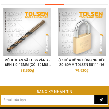
MŨI KHOAN SẮT HSS VÀNG -
Ổ KHÓA ĐỒNG CÔNG NGHIỆP
ĐEN 1.0-13MM (GÓI 10 MŨI)
20-60MM TOLSEN 55111-16
TOLSEN 75105-33
38.500₫
79.920₫
ĐĂNG KÝ NHẬN TIN