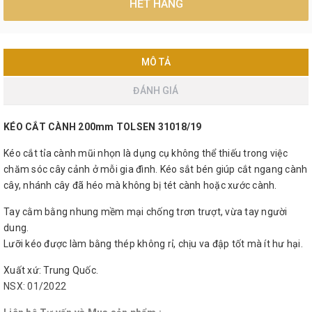
HẾT HÀNG
MÔ TẢ
ĐÁNH GIÁ
KÉO CẮT CÀNH 200mm TOLSEN 31018/19
Kéo cắt tỉa cành mũi nhọn là dụng cụ không thể thiếu trong việc
chăm sóc cây cảnh ở mỗi gia đình. Kéo sắt bén giúp cắt ngang cành
cây, nhánh cây đã héo mà không bị tét cành hoặc xước cành.
Tay cằm bằng nhung mềm mại chống trơn trượt, vừa tay người
dung.
Lưỡi kéo được làm bằng thép không rỉ, chịu va đập tốt mà ít hư hại.
Xuất xứ: Trung Quốc.
NSX: 01/2022