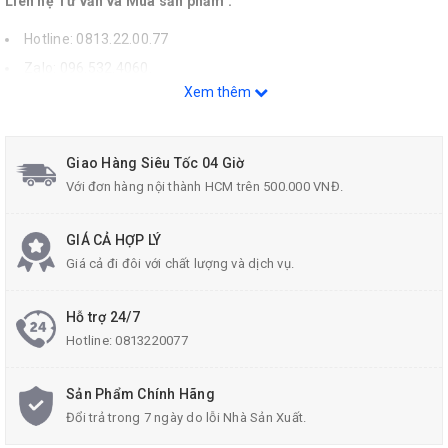
Liên hệ Tư vấn và Mua sản phẩm :
Hotline: 0813.22.00.77
Zalo: 096.532.4060.
Xem thêm
Email: donghecuacha@gmail.com.
Giao Hàng Siêu Tốc 04 Giờ
Với đơn hàng nội thành HCM trên 500.000 VNĐ.
GIÁ CẢ HỢP LÝ
Giá cả đi đôi với chất lượng và dịch vụ.
Hỗ trợ 24/7
Hotline:
0813220077
Sản Phẩm Chính Hãng
Đổi trả trong 7 ngày do lỗi Nhà Sản Xuất.