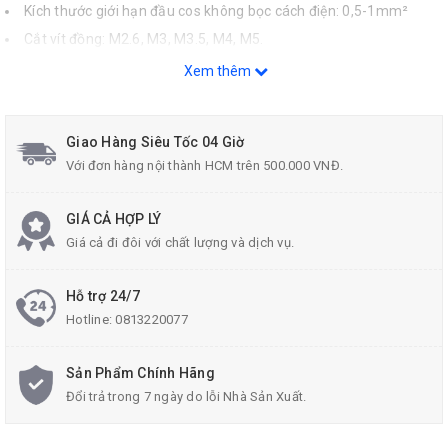
Kích thước giới hạn đầu cos không bọc cách điện: 0,5-1mm²
Cắt vít đồng: M2.6, M3, M3.5, M4, M5.
Xuất xứ: Trung Quốc
Xem thêm
NSX: 01/2022
Giao Hàng Siêu Tốc 04 Giờ
Với đơn hàng nội thành HCM trên 500.000 VNĐ.
GIÁ CẢ HỢP LÝ
Giá cả đi đôi với chất lượng và dịch vụ.
Hỗ trợ 24/7
Hotline:
0813220077
Sản Phẩm Chính Hãng
Đổi trả trong 7 ngày do lỗi Nhà Sản Xuất.