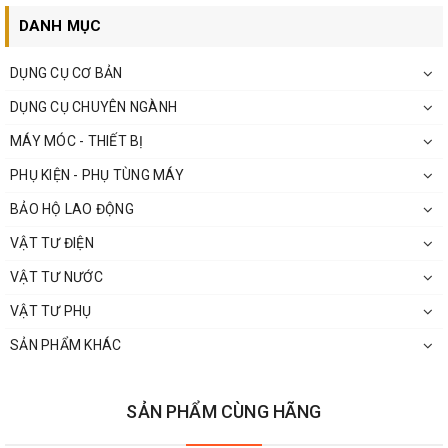
Liên hệ Tư vấn và Mua sản phẩm :
DANH MỤC
Hotline: 0813.22.00.77
DỤNG CỤ CƠ BẢN
Zalo: 096.532.4060.
Email:
donghecuacha@gmail.com
.
DỤNG CỤ CHUYÊN NGÀNH
MÁY MÓC - THIẾT BỊ
PHỤ KIỆN - PHỤ TÙNG MÁY
BẢO HỘ LAO ĐỘNG
VẬT TƯ ĐIỆN
VẬT TƯ NƯỚC
VẬT TƯ PHỤ
SẢN PHẨM KHÁC
SẢN PHẨM CÙNG HÃNG