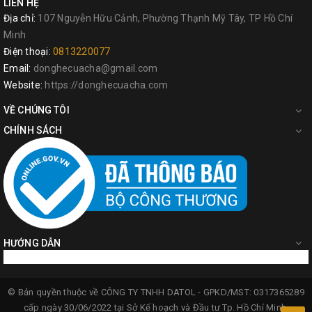
LIÊN HỆ
giá cả. Tiếp đó, đội ngũ chuyên viên sẽ tiến hành kiểm tra nghiêm
Địa chỉ:
107 Nguyễn Hữu Cảnh, Phường Thạnh Mỹ Tây, TP Hồ Chí
ngặt chất lượng sản phẩm đầu ra về các yếu tố như: độ cứng, vật
Minh
liệu cách nhiệt, mẫu mã sản phẩm, khả năng cắt... trước khi đưa vào
Điện thoại:
0813220077
thị trường, đặc biệt là quá trình thử nghiệm về độ chống gỉ cao.
Email:
donghecuacha@gmail.com
Công nghệ sản xuất hiện đại và được cải tiến liên tục nhằm đem đến
Website:
https://donghecuacha.com
cho khách hàng của Tolsen những mặt hàng dụng cụ cầm tay tốt,
VỀ CHÚNG TÔI
cải thiện chất lượng công việc một cách tối ưu. Dụng cụ TOLSEN
ngày càng cung cấp nhiều sản phẩm đa dạng và phong phú hơn.
CHÍNH SÁCH
HƯỚNG DẪN
© Bản quyền thuộc về
CÔNG TY TNHH DATOL -
GPKD/MST: 0317365289
cấp ngày 30/06/2022 tại Sở Kế hoạch và Đầu tư Tp. Hồ Chí Minh.