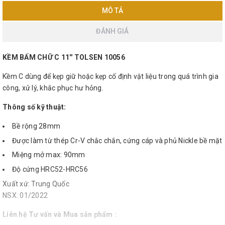
MÔ TẢ
ĐÁNH GIÁ
KỀM BẤM CHỮ C 11'' TOLSEN 10056
Kềm C dùng để kẹp giữ hoặc kẹp cố định vật liệu trong quá trình gia
công, xử lý, khắc phục hư hỏng.
Thông số kỹ thuật:
Bề rộng 28mm
Được làm từ thép Cr-V chắc chắn, cứng cáp và phủ Nickle bề mặt
Miệng mở max: 90mm
Độ cứng HRC52-HRC56
Xuất xứ: Trung Quốc
NSX: 01/2022
Liên hệ Tư vấn và Mua sản phẩm :