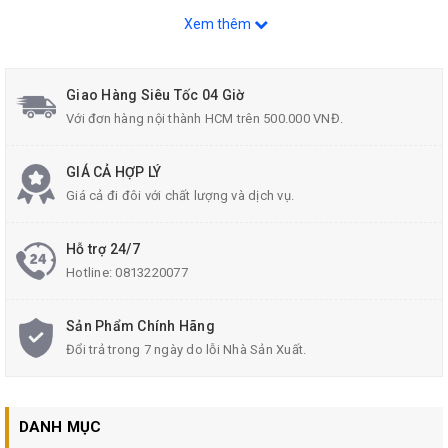
Hotline: 0813.22.00.77
Xem thêm
Zalo: 096.532.4060.
Email:
donghecuacha@gmail.com
.
Giao Hàng Siêu Tốc 04 Giờ
Với đơn hàng nội thành HCM trên 500.000 VNĐ.
GIÁ CẢ HỢP LÝ
Giá cả đi đôi với chất lượng và dịch vụ.
Hỗ trợ 24/7
Hotline:
0813220077
Sản Phẩm Chính Hãng
Đổi trả trong 7 ngày do lỗi Nhà Sản Xuất.
DANH MỤC