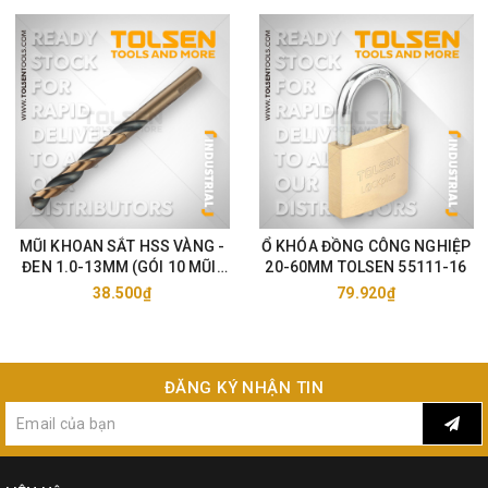
MŨI KHOAN SẮT HSS VÀNG -
Ổ KHÓA ĐỒNG CÔNG NGHIỆP
ĐEN 1.0-13MM (GÓI 10 MŨI)
20-60MM TOLSEN 55111-16
TOLSEN 75105-33
38.500₫
79.920₫
ĐĂNG KÝ NHẬN TIN