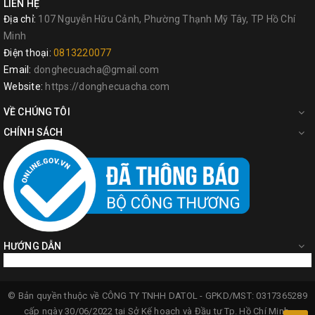
LIÊN HỆ
Địa chỉ:
107 Nguyễn Hữu Cảnh, Phường Thạnh Mỹ Tây, TP Hồ Chí
Minh
Điện thoại:
0813220077
Email:
donghecuacha@gmail.com
Website:
https://donghecuacha.com
VỀ CHÚNG TÔI
CHÍNH SÁCH
HƯỚNG DẪN
© Bản quyền thuộc về
CÔNG TY TNHH DATOL -
GPKD/MST: 0317365289
cấp ngày 30/06/2022 tại Sở Kế hoạch và Đầu tư Tp. Hồ Chí Minh.