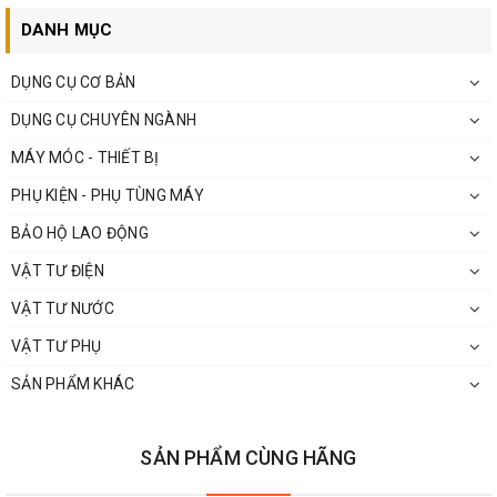
DANH MỤC
DỤNG CỤ CƠ BẢN
DỤNG CỤ CHUYÊN NGÀNH
MÁY MÓC - THIẾT BỊ
PHỤ KIỆN - PHỤ TÙNG MÁY
BẢO HỘ LAO ĐỘNG
VẬT TƯ ĐIỆN
VẬT TƯ NƯỚC
VẬT TƯ PHỤ
SẢN PHẨM KHÁC
SẢN PHẨM CÙNG HÃNG