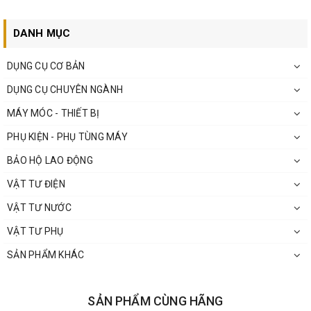
DANH MỤC
DỤNG CỤ CƠ BẢN
DỤNG CỤ CHUYÊN NGÀNH
MÁY MÓC - THIẾT BỊ
PHỤ KIỆN - PHỤ TÙNG MÁY
BẢO HỘ LAO ĐỘNG
VẬT TƯ ĐIỆN
VẬT TƯ NƯỚC
VẬT TƯ PHỤ
SẢN PHẨM KHÁC
SẢN PHẨM CÙNG HÃNG