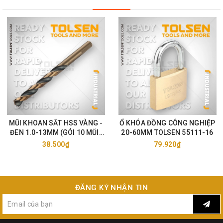
MŨI KHOAN SẮT HSS VÀNG -
Ổ KHÓA ĐỒNG CÔNG NGHIỆP
ĐEN 1.0-13MM (GÓI 10 MŨI)
20-60MM TOLSEN 55111-16
TOLSEN 75105-33
38.500₫
79.920₫
ĐĂNG KÝ NHẬN TIN