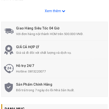
Liên hệ Tư vấn và Mua sản phẩm :
Xem thêm
Hotline: 0813.22.00.77.
Zalo: 096.532.4060
Giao Hàng Siêu Tốc 04 Giờ
Email:
donghecuacha@gmail.com
.
Với đơn hàng nội thành HCM trên 500.000 VNĐ.
GIÁ CẢ HỢP LÝ
Giá cả đi đôi với chất lượng và dịch vụ.
Hỗ trợ 24/7
Hotline:
0813220077
Sản Phẩm Chính Hãng
Đổi trả trong 7 ngày do lỗi Nhà Sản Xuất.