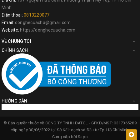
Địa chỉ:
107 Nguyễn Hữu Cảnh, Phường Thạnh Mỹ Tây, TP Hồ Chí
Minh
Điện thoại:
0813220077
Email:
donghecuacha@gmail.com
Website:
https://donghecuacha.com
VỀ CHÚNG TÔI
CHÍNH SÁCH
HƯỚNG DẪN
© Bản quyền thuộc về
CÔNG TY TNHH DATOL -
GPKD/MST: 0317365289
cấp ngày 30/06/2022 tại Sở Kế hoạch và Đầu tư Tp. Hồ Chí Minh.
Cung cấp bởi
Sapo