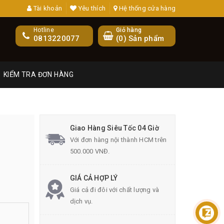
Tài khoản
Yêu thích
Hệ thống cửa hàng
Hotline
Giỏ hàng
0813220077
(
0
) Sản phẩm
KIỂM TRA ĐƠN HÀNG
Giao Hàng Siêu Tốc 04 Giờ
Với đơn hàng nội thành HCM trên
500.000 VNĐ.
GIÁ CẢ HỢP LÝ
Giá cả đi đôi với chất lượng và
dịch vụ.