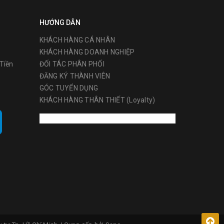
HƯỚNG DẪN
KHÁCH HÀNG CÁ NHÂN
KHÁCH HÀNG DOANH NGHIỆP
Tiền
ĐỐI TÁC PHÂN PHỐI
ĐĂNG KÝ THÀNH VIÊN
GÓC TUYỂN DỤNG
KHÁCH HÀNG THÂN THIẾT (Loyalty)
i bao gồm
 hơn các
ường Châu
ật dụng
 xuất,
ra
trước khi
c nhằm