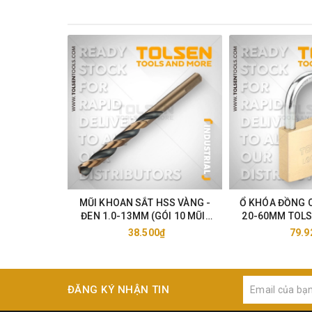
MŨI KHOAN SẮT HSS VÀNG -
Ổ KHÓA ĐỒNG 
ĐEN 1.0-13MM (GÓI 10 MŨI)
20-60MM TOLS
TOLSEN 75105-33
38.500₫
79.9
ĐĂNG KÝ NHẬN TIN