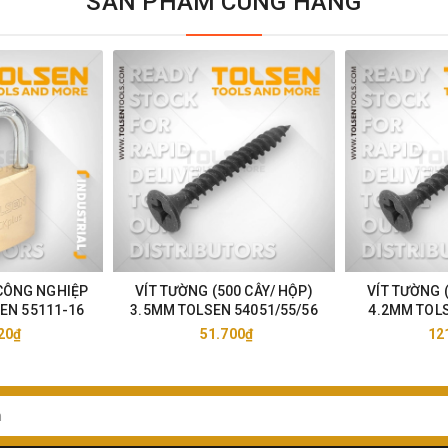
SẢN PHẨM CÙNG HÃNG
CÔNG NGHIỆP
VÍT TƯỜNG (500 CÂY/ HỘP)
VÍT TƯỜNG 
EN 55111-16
3.5MM TOLSEN 54051/55/56
4.2MM TOLS
20₫
51.700₫
12