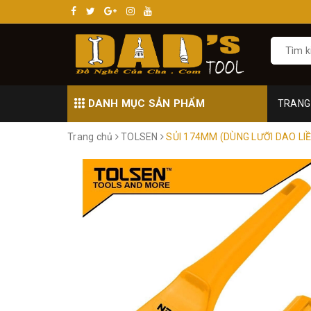
DANH MỤC SẢN PHẨM
TRANG
Trang chủ
TOLSEN
SỦI 174MM (DÙNG LƯỠI DAO LI