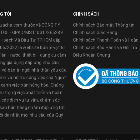
G TÔI
CHÍNH SÁCH
uacha.com thuộc về CÔNG TY
Chính sách Bảo mật Thông tin
TOL - GPKD/MST: 0317365289
Chính sách Giao Hàng
ế Hoạch Và Đầu Tư TPHCM cấp
Chính sách Thanh Toán và Hoàn 
06/2022 là website bán lẻ vật tư
Chính sách Bảo Hành và Đổi Trả
điện - nước, thiết bị - dụng cụ cầm
Điều Khoản Chung
àng gia dụng đáp ứng nhu cầu
 và bảo trì ngôi nhà thân yêu của
sảnphẩm của TOLSEN được sử dụng rộng rãi tại các nước trên thế giớ
ình và hổ trợ công việc của Người
y sản xuất tại China, nên giáthành sản phẩm có ưu thế dễ chấp nhận
 cạnh việc bán hàng hóa, Chúng
c, bảm bảo tuyệt đối, đạt đầy đủ tiêu chuẩn và chất lượngcho thị tr
hú trọng việc phát triển và hoàn
n các dịch vụ tư vấn, chăm sóc
 sau bán hàng nhằm đáp ứng tốt
ụngcụ cơ khí, vật dụng PPE, dụng cụ chuyên dụng cho ngành điện, v
tối đa nhất mọi nhu cầu của Quý
sen đều trải qua quá trình nghiên cứukỹ lưỡng trước khi đưa vào sản
 tính ứng dụng, giá cả. Tiếp đó, đội ngũ chuyên viên sẽ tiếnhành kiểm t
như: độ cứng,vật liệu cách nhiệt, mẫu mã sản phẩm, khả năng cắt... 
 độ chống gỉ cao. Công nghệ sản xuất hiện đạivà được cải tiến liên tụ