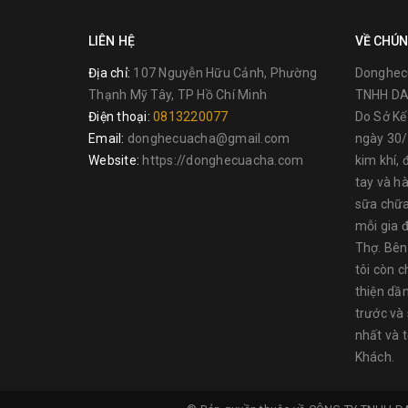
LIÊN HỆ
VỀ CHÚN
Địa chỉ:
107 Nguyễn Hữu Cảnh, Phường
Donghec
Thạnh Mỹ Tây, TP Hồ Chí Minh
TNHH DA
Điện thoại:
0813220077
Do Sở K
Email:
donghecuacha@gmail.com
ngày 30/
Website:
https://donghecuacha.com
kim khí, 
tay và h
THÔNG TIN NSX :
sữa chữa
TOLSEN là một thương hiệu nổi tiếng ở Châu Âu, các 
mỗi gia đ
cả Bắc Mỹ, Châu Mỹ La Tinh, Trung Đông …, với nhà má
Thợ. Bên
sản phẩm tương tự nhưng sản xuấttại các quốc gia khá
tôi còn c
ÂU
thiện dầ
trước và
Dụng cụ TOLSEN chuyên cung cấp các mặt hàng như: d
nhất và 
đo lường,túi đựng chuyên dụng... Các sản phẩm của Tol
Khách.
đáp ứng đầy đủ các tiêu chuẩn về mặt vậtliệu, thiết kế,
nghiêm ngặt chất lượng sản phẩm đầu ra về các yếu tố 
đưa vào thị trường,đặc biệt là quá trình thử nghiệm về