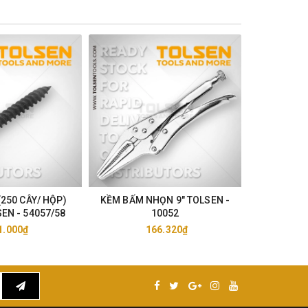
(250 CÂY/ HỘP)
KỀM BẤM NHỌN 9" TOLSEN -
KỀM BẤ
EN - 54057/58
10052
TOL
1.000₫
166.320₫