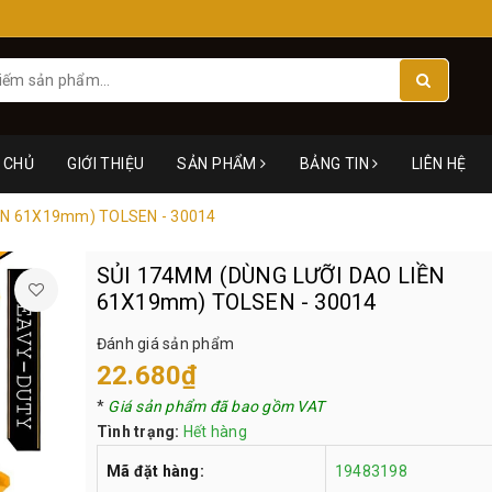
 CHỦ
GIỚI THIỆU
SẢN PHẨM
BẢNG TIN
LIÊN HỆ
ỀN 61X19mm) TOLSEN - 30014
SỦI 174MM (DÙNG LƯỠI DAO LIỀN
61X19mm) TOLSEN - 30014
Đánh giá sản phẩm
22.680₫
*
Giá sản phẩm đã bao gồm VAT
Tình trạng:
Hết hàng
Mã đặt hàng:
19483198