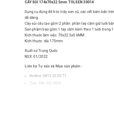
CÂY SỦI 174x70x22.5mm TOLSEN 30014
Dụng cụ dùng để tróc trẩy sơn cũ, các vết bám bẩn trên
dễ dàng.
Cây sủi cấu tạo gồm 2 phần: phần tay cầm giữ lưỡi bằ
Sản phầm bao gồm 1 tay cầm kèm theo 1 lưỡi trong 1
Kích thước làm việc: 70x22.5x0.6MM.
Kích thước: dài 175mm.
Xuất xứ:Trung Quốc
NSX: 01/2022
Liên hệ Tư vấn và Mua sản phẩm :
Hotline: 0813.22.00.77
Zalo: 096.532.4060
Email:
donghecuacha@gmail.com
.