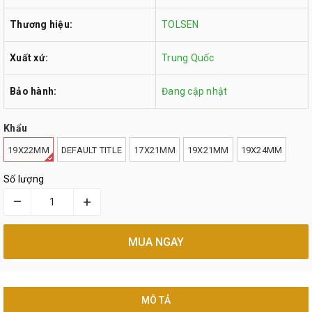
Thương hiệu:
TOLSEN
Xuất xứ:
Trung Quốc
Bảo hành:
Đang cập nhật
Khẩu
19X22MM
DEFAULT TITLE
17X21MM
19X21MM
19X24MM
Số lượng
–
+
MUA NGAY
MÔ TẢ