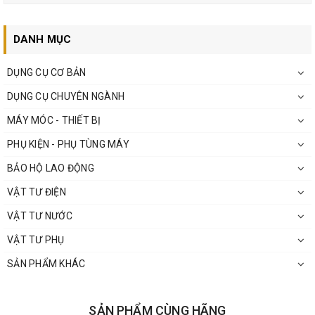
DANH MỤC
DỤNG CỤ CƠ BẢN
DỤNG CỤ CHUYÊN NGÀNH
MÁY MÓC - THIẾT BỊ
PHỤ KIỆN - PHỤ TÙNG MÁY
BẢO HỘ LAO ĐỘNG
VẬT TƯ ĐIỆN
VẬT TƯ NƯỚC
VẬT TƯ PHỤ
SẢN PHẨM KHÁC
SẢN PHẨM CÙNG HÃNG