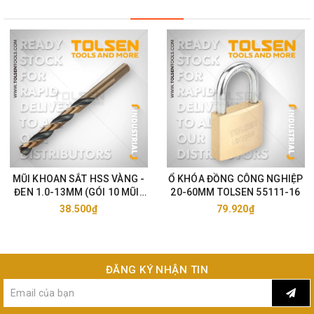
MŨI KHOAN SẮT HSS VÀNG -
Ổ KHÓA ĐỒNG CÔNG NGHIỆP
ĐEN 1.0-13MM (GÓI 10 MŨI)
20-60MM TOLSEN 55111-16
TOLSEN 75105-33
38.500₫
79.920₫
ĐĂNG KÝ NHẬN TIN