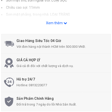
Sơn mặt thô, sơn ngoài trời: LOẠI SỌC
Chiều cao sợi: 11mm
Sơn mặt phẳng, trong nhà: LOẠI TRẮNG
Chiều cao sợi trắng 7mm
Xem thêm
Thay thế cho 40075/40077
Giao Hàng Siêu Tốc 04 Giờ
Với đơn hàng nội thành HCM trên 500.000 VNĐ.
GIÁ CẢ HỢP LÝ
Giá cả đi đôi với chất lượng và dịch vụ.
Hỗ trợ 24/7
Hotline:
0813220077
Sản Phẩm Chính Hãng
Đổi trả trong 7 ngày do lỗi Nhà Sản Xuất.