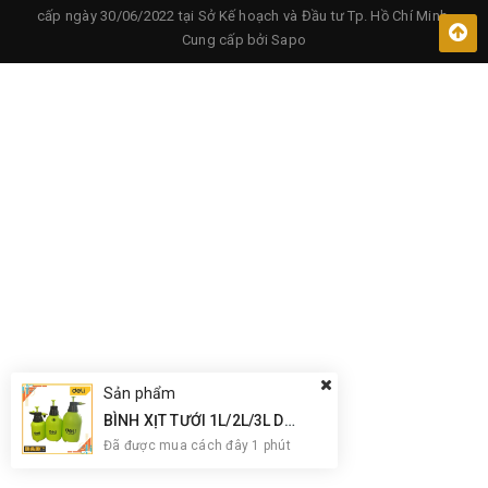
cấp ngày 30/06/2022 tại Sở Kế hoạch và Đầu tư Tp. Hồ Chí Minh.
Cung cấp bởi
Sapo
Sản phẩm
BÌNH XỊT TƯỚI 1L/2L/3L DELI – DL581010A/20A/30
Đã được mua cách đây 1 phút