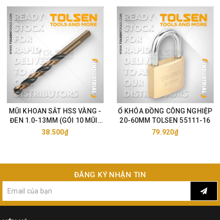
MŨI KHOAN SẮT HSS VÀNG -
Ổ KHÓA ĐỒNG CÔNG NGHIỆP
ĐEN 1.0-13MM (GÓI 10 MŨI)
20-60MM TOLSEN 55111-16
TOLSEN 75105-33
38.500₫
79.920₫
ĐĂNG KÝ NHẬN TIN