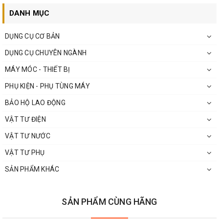
DANH MỤC
DỤNG CỤ CƠ BẢN
DỤNG CỤ CHUYÊN NGÀNH
MÁY MÓC - THIẾT BỊ
PHỤ KIỆN - PHỤ TÙNG MÁY
BẢO HỘ LAO ĐỘNG
VẬT TƯ ĐIỆN
VẬT TƯ NƯỚC
VẬT TƯ PHỤ
SẢN PHẨM KHÁC
SẢN PHẨM CÙNG HÃNG