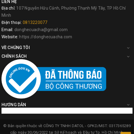
LIÊN HỆ
Địa chỉ:
107 Nguyễn Hữu Cảnh, Phường Thạnh Mỹ Tây, TP Hồ Chí
Minh
Điện thoại:
0813220077
Email:
donghecuacha@gmail.com
Website:
https://donghecuacha.com
VỀ CHÚNG TÔI
CHÍNH SÁCH
HƯỚNG DẪN
© Bản quyền thuộc về
CÔNG TY TNHH DATOL -
GPKD/MST: 0317365289
cấp ngày 30/06/2022 tại Sở Kế hoạch và Đầu tư Tp. Hồ Chí Minh.