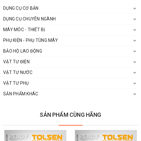
Hotline: 0813.22.00.77
DỤNG CỤ CƠ BẢN
Zalo: 096.532.4060.
DỤNG CỤ CHUYÊN NGÀNH
Email:
donghecuacha@gmail.com
.
MÁY MÓC - THIẾT BỊ
PHỤ KIỆN - PHỤ TÙNG MÁY
BẢO HỘ LAO ĐỘNG
VẬT TƯ ĐIỆN
VẬT TƯ NƯỚC
VẬT TƯ PHỤ
SẢN PHẨM KHÁC
SẢN PHẨM CÙNG HÃNG