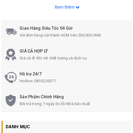
1 dùi nhọn 3x65mm.
Xem thêm
Xuất xứ: Trung Quốc
NSX: 01/2022
Giao Hàng Siêu Tốc 04 Giờ
Với đơn hàng nội thành HCM trên 500.000 VNĐ.
GIÁ CẢ HỢP LÝ
Giá cả đi đôi với chất lượng và dịch vụ.
Hỗ trợ 24/7
Hotline:
0813220077
Sản Phẩm Chính Hãng
Đổi trả trong 7 ngày do lỗi Nhà Sản Xuất.
DANH MỤC
Liên hệ Tư vấn và Mua sản phẩm :