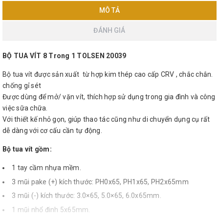
MÔ TẢ
ĐÁNH GIÁ
BỘ TUA VÍT 8 Trong 1 TOLSEN 20039
Bộ tua vít được sản xuất từ hợp kim thép cao cấp CRV , chắc chắn.
chống gỉ sét
Được dùng để mở/ vặn vít, thích hợp sử dụng trong gia đình và công
việc sữa chữa.
Với thiết kế nhỏ gọn, giúp thao tác cũng như di chuyển dụng cụ rất
dễ dàng với cơ cấu cần tự động.
Bộ tua vít gồm:
1 tay cầm nhựa mềm.
3 mũi pake (+) kích thước: PH0x65, PH1x65, PH2x65mm
3 mũi (-) kích thước: 3.0×65, 5.0×65, 6.0x65mm.
1 mũi nhổ đinh 5x65mm.