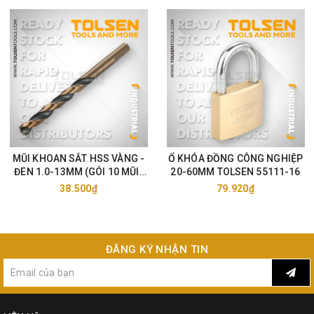
MŨI KHOAN SẮT HSS VÀNG -
Ổ KHÓA ĐỒNG CÔNG NGHIỆP
ĐEN 1.0-13MM (GÓI 10 MŨI)
20-60MM TOLSEN 55111-16
TOLSEN 75105-33
38.500₫
79.920₫
ĐĂNG KÝ NHẬN TIN