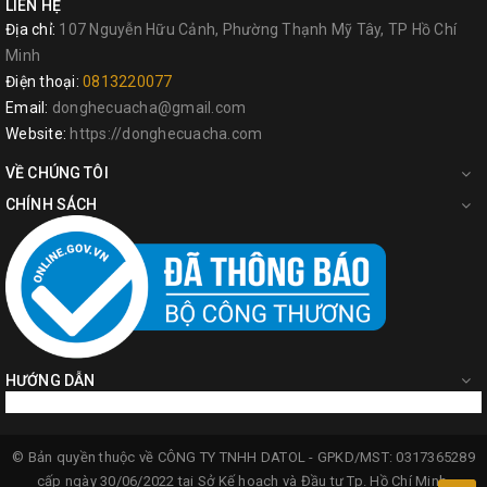
LIÊN HỆ
Địa chỉ:
107 Nguyễn Hữu Cảnh, Phường Thạnh Mỹ Tây, TP Hồ Chí
Minh
Điện thoại:
0813220077
Email:
donghecuacha@gmail.com
Website:
https://donghecuacha.com
VỀ CHÚNG TÔI
CHÍNH SÁCH
HƯỚNG DẪN
© Bản quyền thuộc về
CÔNG TY TNHH DATOL -
GPKD/MST: 0317365289
cấp ngày 30/06/2022 tại Sở Kế hoạch và Đầu tư Tp. Hồ Chí Minh.