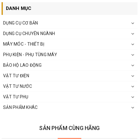
DANH MỤC
DỤNG CỤ CƠ BẢN
DỤNG CỤ CHUYÊN NGÀNH
MÁY MÓC - THIẾT BỊ
PHỤ KIỆN - PHỤ TÙNG MÁY
BẢO HỘ LAO ĐỘNG
VẬT TƯ ĐIỆN
VẬT TƯ NƯỚC
VẬT TƯ PHỤ
SẢN PHẨM KHÁC
SẢN PHẨM CÙNG HÃNG