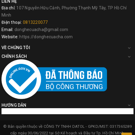
LIÊN HỆ
Địa chỉ:
107 Nguyễn Hữu Cảnh, Phường Thạnh Mỹ Tây, TP Hồ Chí
Minh
Điện thoại:
0813220077
Email:
donghecuacha@gmail.com
Website:
https://donghecuacha.com
VỀ CHÚNG TÔI
CHÍNH SÁCH
HƯỚNG DẪN
© Bản quyền thuộc về
CÔNG TY TNHH DATOL -
GPKD/MST: 0317365289
cấp ngày 30/06/2022 tại Sở Kế hoạch và Đầu tư Tp. Hồ Chí Minh.