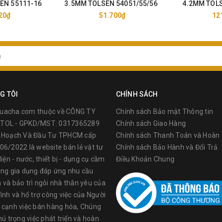
EN 55111-16
3.5MM TOLSEN 54051/55/56
4.2MM TOLS
20₫
51.700₫
12
G TÔI
CHÍNH SÁCH
uacha.com thuộc về CÔNG TY
Chính sách Bảo mật Thông tin
TOL - GPKD/MST: 0317365289
Chính sách Giao Hàng
ế Hoạch Và Đầu Tư TPHCM cấp
Chính sách Thanh Toán và Hoàn 
06/2022 là website bán lẻ vật tư
Chính sách Bảo Hành và Đổi Trả
điện - nước, thiết bị - dụng cụ cầm
Điều Khoản Chung
àng gia dụng đáp ứng nhu cầu
 và bảo trì ngôi nhà thân yêu của
ình và hổ trợ công việc của Người
 cạnh việc bán hàng hóa, Chúng
hú trọng việc phát triển và hoàn