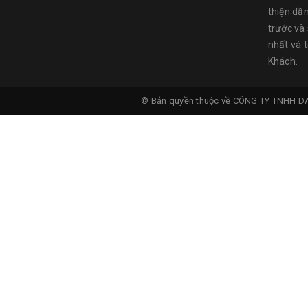
thiện dầ
trước và
nhất và 
Khách.
© Bản quyền thuộc về
CÔNG TY TNHH D