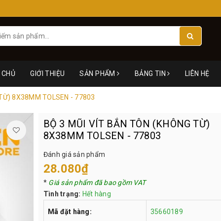
 CHỦ
GIỚI THIỆU
SẢN PHẨM
BẢNG TIN
LIÊN HỆ
 TỪ) 8X38MM TOLSEN - 77803
BỘ 3 MŨI VÍT BẮN TÔN (KHÔNG TỪ)
8X38MM TOLSEN - 77803
Đánh giá sản phẩm
28.080₫
*
Giá sản phẩm đã bao gồm VAT
Tình trạng:
Hết hàng
Mã đặt hàng:
35660189