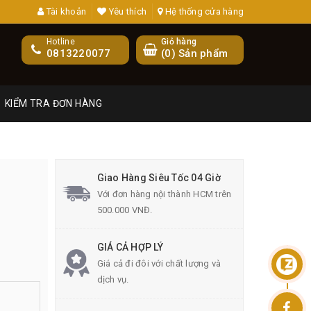
Tài khoản
Yêu thích
Hệ thống cửa hàng
Hotline
Giỏ hàng
0813220077
(
0
) Sản phẩm
KIỂM TRA ĐƠN HÀNG
Giao Hàng Siêu Tốc 04 Giờ
Với đơn hàng nội thành HCM trên
500.000 VNĐ.
GIÁ CẢ HỢP LÝ
Giá cả đi đôi với chất lượng và
dịch vụ.