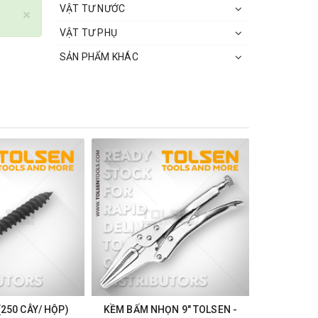
VẬT TƯ NƯỚC
×
VẬT TƯ PHỤ
SẢN PHẨM KHÁC
(250 CÂY/ HỘP)
KỀM BẤM NHỌN 9" TOLSEN -
KỀM BẤ