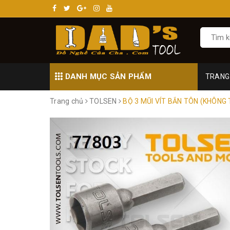
DANH MỤC SẢN PHẨM
TRANG
Trang chủ
TOLSEN
BỘ 3 MŨI VÍT BẮN TÔN (KHÔNG