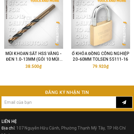
MŨI KHOAN SẮT HSS VÀNG -
Ổ KHÓA ĐỒNG CÔNG NGHIỆP
ĐEN 1.0-13MM (GÓI 10 MŨI)
20-60MM TOLSEN 55111-16
TOLSEN 75105-33
38.500₫
79.920₫
ĐĂNG KÝ NHẬN TIN
LIÊN HỆ
Địa chỉ:
107 Nguyễn Hữu Cảnh, Phường Thạnh Mỹ Tây, TP Hồ Chí