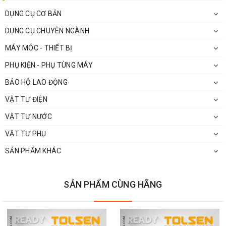
DỤNG CỤ CƠ BẢN
DỤNG CỤ CHUYÊN NGÀNH
MÁY MÓC - THIẾT BỊ
PHỤ KIỆN - PHỤ TÙNG MÁY
BẢO HỘ LAO ĐỘNG
VẬT TƯ ĐIỆN
VẬT TƯ NƯỚC
VẬT TƯ PHỤ
SẢN PHẨM KHÁC
SẢN PHẨM CÙNG HÃNG