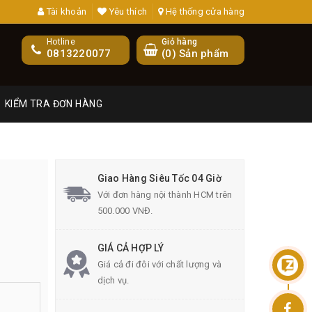
Tài khoản
Yêu thích
Hệ thống cửa hàng
Hotline
Giỏ hàng
0813220077
(
0
) Sản phẩm
KIỂM TRA ĐƠN HÀNG
M
Giao Hàng Siêu Tốc 04 Giờ
Với đơn hàng nội thành HCM trên
500.000 VNĐ.
GIÁ CẢ HỢP LÝ
Giá cả đi đôi với chất lượng và
dịch vụ.