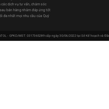
n các dịch vụ tư vấn, chăm sóc
 sau bán hàng nhằm đáp ứng tốt
tối đa nhất mọi nhu cầu của Quý
ATOL -
GPKD/MST: 0317365289 cấp ngày 30/06/2022 tại Sở Kế hoạch và Đầu