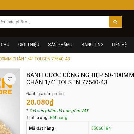
 CHỦ
GIỚI THIỆU
SẢN PHẨM
BẢNG TIN
LIÊN HỆ
00MM CHÂN 1/4" TOLSEN 77540-43
BÁNH CƯỚC CÔNG NGHIỆP 50-100M
CHÂN 1/4" TOLSEN 77540-43
Đánh giá sản phẩm
28.080₫
*
Giá sản phẩm đã bao gồm VAT
Tình trạng:
Hết hàng
Mã đặt hàng:
35660184