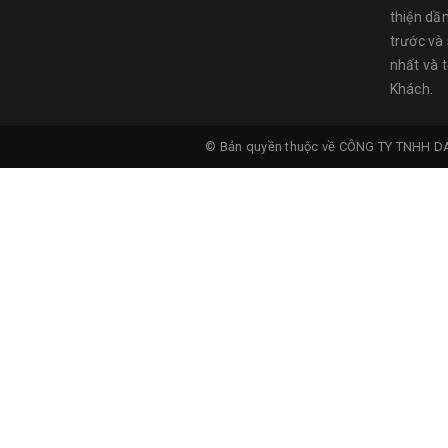
thiện dầ
trước và
nhất và 
Khách.
© Bản quyền thuộc về
CÔNG TY TNHH D