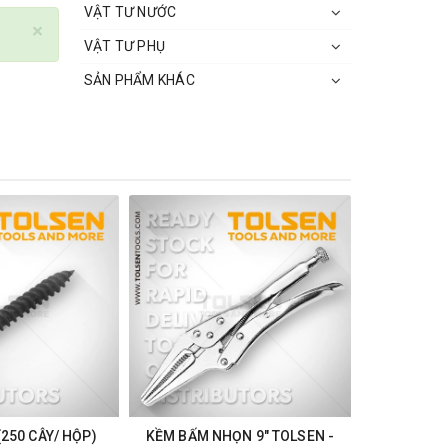
VẬT TƯ NƯỚC
×
VẬT TƯ PHỤ
SẢN PHẨM KHÁC
(250 CÂY/ HỘP)
KỀM BẤM NHỌN 9" TOLSEN -
KỀM BẤ