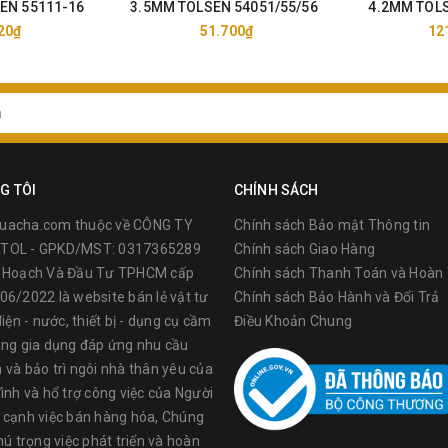
EN 55111-16
3.5MM TOLSEN 54051/55/56
4.2MM TOLS
20₫
51.700₫
12
G TÔI
CHÍNH SÁCH
uacha.com thuộc về CÔNG TY
Chính sách Bảo mật Thông tin
TOL - GPKD/MST: 0317365289
Chính sách Giao Hàng
ế Hoạch Và Đầu Tư TPHCM cấp
Chính sách Thanh Toán và Hoàn 
06/2022 là website bán lẻ vật tư
Chính sách Bảo Hành và Đổi Trả
điện - nước, thiết bị - dụng cụ cầm
Điều Khoản Chung
àng gia dụng đáp ứng nhu cầu
 và bảo trì ngôi nhà thân yêu của
ình và hổ trợ công việc của Người
 cạnh việc bán hàng hóa, Chúng
hú trọng việc phát triển và hoàn