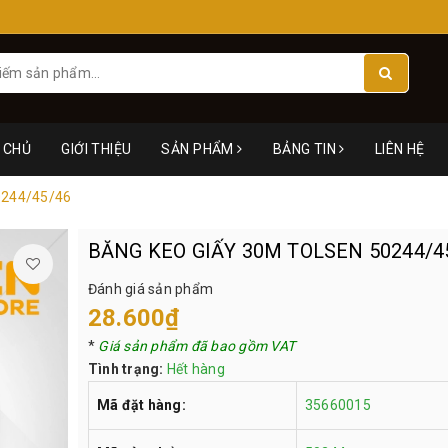
 CHỦ
GIỚI THIỆU
SẢN PHẨM
BẢNG TIN
LIÊN HỆ
0244/45/46
BĂNG KEO GIẤY 30M TOLSEN 50244/4
Đánh giá sản phẩm
28.600₫
*
Giá sản phẩm đã bao gồm VAT
Tình trạng:
Hết hàng
Mã đặt hàng:
35660015