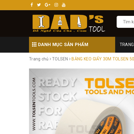
DANH MỤC SẢN PHẨM
TRANG
Trang chủ
TOLSEN
BĂNG KEO GIẤY 30M TOLSEN 5