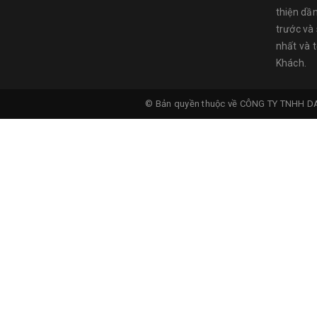
thiện dầ
trước và
nhất và 
Khách.
© Bản quyền thuộc về
CÔNG TY TNHH D