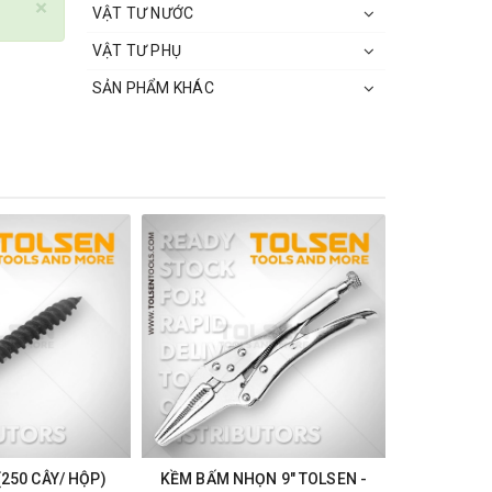
×
VẬT TƯ NƯỚC
VẬT TƯ PHỤ
SẢN PHẨM KHÁC
(250 CÂY/ HỘP)
KỀM BẤM NHỌN 9" TOLSEN -
KỀM BẤ