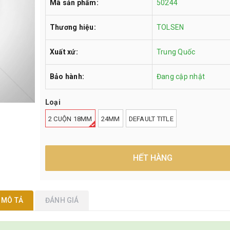
Mã sản phẩm:
50244
Thương hiệu:
TOLSEN
Xuất xứ:
Trung Quốc
Bảo hành:
Đang cập nhật
Loại
2 CUỘN 18MM
24MM
DEFAULT TITLE
HẾT HÀNG
MÔ TẢ
ĐÁNH GIÁ