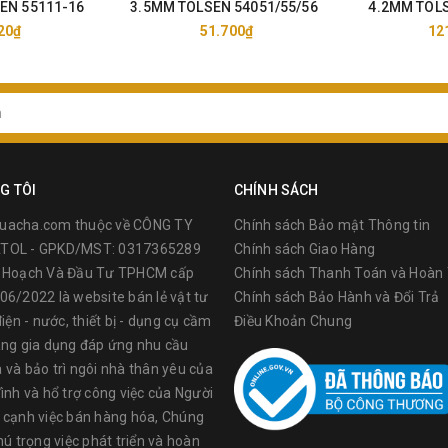
EN 55111-16
3.5MM TOLSEN 54051/55/56
4.2MM TOLS
20₫
51.700₫
12
G TÔI
CHÍNH SÁCH
uacha.com thuộc về CÔNG TY
Chính sách Bảo mật Thông tin
TOL - GPKD/MST: 0317365289
Chính sách Giao Hàng
ế Hoạch Và Đầu Tư TPHCM cấp
Chính sách Thanh Toán và Hoàn 
06/2022 là website bán lẻ vật tư
Chính sách Bảo Hành và Đổi Trả
điện - nước, thiết bị - dụng cụ cầm
Điều Khoản Chung
àng gia dụng đáp ứng nhu cầu
 và bảo trì ngôi nhà thân yêu của
ình và hổ trợ công việc của Người
 cạnh việc bán hàng hóa, Chúng
hú trọng việc phát triển và hoàn