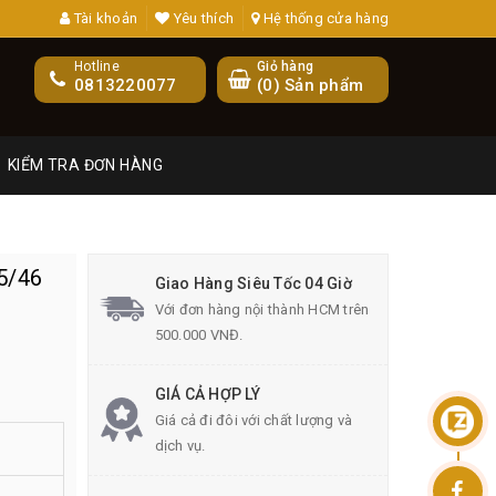
Tài khoản
Yêu thích
Hệ thống cửa hàng
Hotline
Giỏ hàng
0813220077
(
0
) Sản phẩm
KIỂM TRA ĐƠN HÀNG
5/46
Giao Hàng Siêu Tốc 04 Giờ
Với đơn hàng nội thành HCM trên
500.000 VNĐ.
GIÁ CẢ HỢP LÝ
Giá cả đi đôi với chất lượng và
dịch vụ.