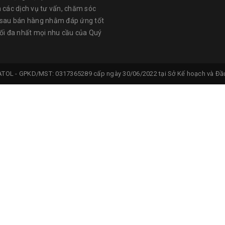
n các dịch vụ tư vấn, chăm sóc
 sau bán hàng nhằm đáp ứng tốt
tối đa nhất mọi nhu cầu của Quý
ATOL -
GPKD/MST: 0317365289 cấp ngày 30/06/2022 tại Sở Kế hoạch và Đầu