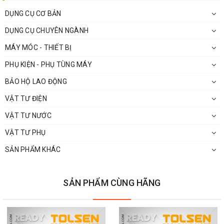
DỤNG CỤ CƠ BẢN
DỤNG CỤ CHUYÊN NGÀNH
MÁY MÓC - THIẾT BỊ
PHỤ KIỆN - PHỤ TÙNG MÁY
BẢO HỘ LAO ĐỘNG
VẬT TƯ ĐIỆN
VẬT TƯ NƯỚC
VẬT TƯ PHỤ
SẢN PHẨM KHÁC
SẢN PHẨM CÙNG HÃNG