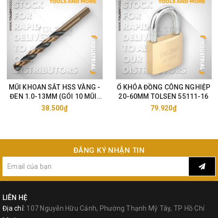
MŨI KHOAN SẮT HSS VÀNG -
Ổ KHÓA ĐỒNG CÔNG NGHIỆP
ĐEN 1.0-13MM (GÓI 10 MŨI)
20-60MM TOLSEN 55111-16
TOLSEN 75105-33
38.500₫
79.920₫
ĐĂNG KÝ NHẬN TIN
LIÊN HỆ
Địa chỉ:
107 Nguyễn Hữu Cảnh, Phường Thạnh Mỹ Tây, TP Hồ Chí