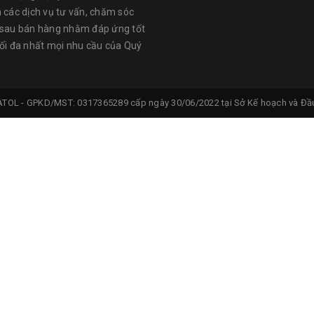
n các dịch vụ tư vấn, chăm sóc
 sau bán hàng nhằm đáp ứng tốt
tối đa nhất mọi nhu cầu của Quý
ATOL -
GPKD/MST: 0317365289 cấp ngày 30/06/2022 tại Sở Kế hoạch và Đầu