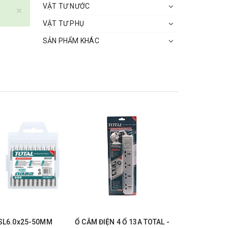
VẬT TƯ NƯỚC
×
VẬT TƯ PHỤ
SẢN PHẨM KHÁC
 SL6.0x25-50MM
Ổ CẮM ĐIỆN 4 Ổ 13A TOTAL -
ĐÈN LED L