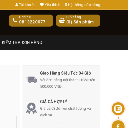
Tài khoản
Yêu thích
Hệ thống cửa hàng
Hotline
Giỏ hàng
0813220077
(
0
) Sản phẩm
KIỂM TRA ĐƠN HÀNG
Giao Hàng Siêu Tốc 04 Giờ
Với đơn hàng nội thành HCM trên
500.000 VNĐ.
GIÁ CẢ HỢP LÝ
Giá cả đi đôi với chất lượng và
dịch vụ.