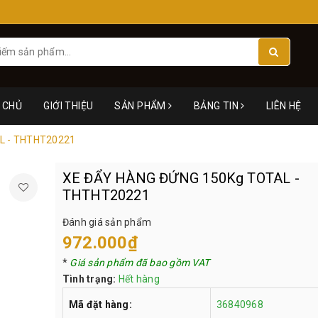
 CHỦ
GIỚI THIỆU
SẢN PHẨM
BẢNG TIN
LIÊN HỆ
L - THTHT20221
XE ĐẨY HÀNG ĐỨNG 150Kg TOTAL -
THTHT20221
Đánh giá sản phẩm
972.000₫
*
Giá sản phẩm đã bao gồm VAT
Tình trạng:
Hết hàng
Mã đặt hàng:
36840968