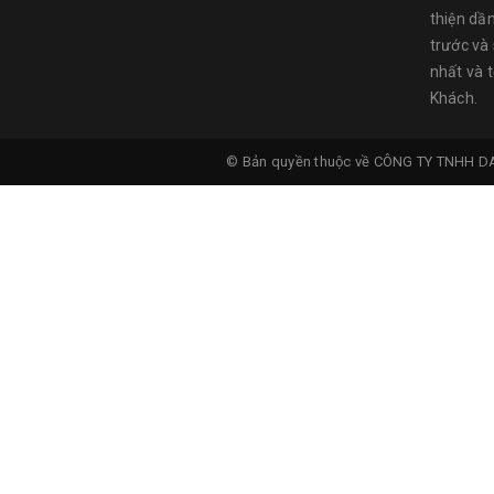
thiện dầ
trước và
nhất và 
Khách.
© Bản quyền thuộc về
CÔNG TY TNHH D