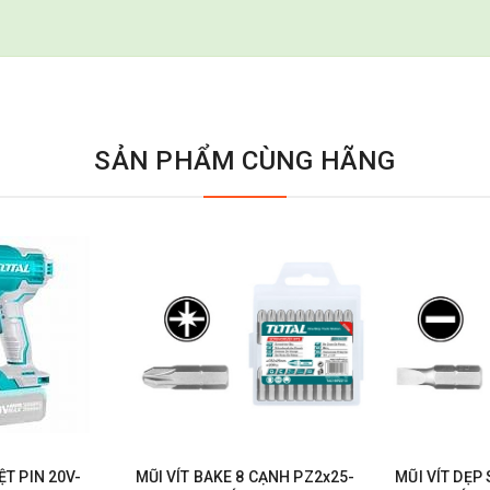
SẢN PHẨM CÙNG HÃNG
T PIN 20V-
MŨI VÍT BAKE 8 CẠNH PZ2x25-
MŨI VÍT DẸP