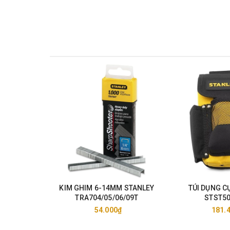
Zalo: 096.532.4060.
Email:
donghecuacha@gmail.com
KIM GHIM 6-14MM STANLEY
TÚI DỤNG CỤ STANL
TRA704/05/06/09T
STST5
54.000₫
181.