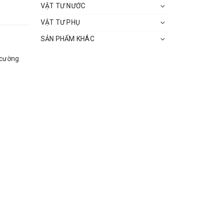
VẬT TƯ NƯỚC
VẬT TƯ PHỤ
SẢN PHẨM KHÁC
 cường