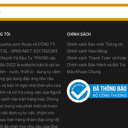
G TÔI
CHÍNH SÁCH
uacha.com thuộc về CÔNG TY
Chính sách Bảo mật Thông tin
TOL - GPKD/MST: 0317365289
Chính sách Giao Hàng
ế Hoạch Và Đầu Tư TPHCM cấp
Chính sách Thanh Toán và Hoàn 
06/2022 là website bán lẻ vật tư
Chính sách Bảo Hành và Đổi Trả
điện - nước, thiết bị - dụng cụ cầm
Điều Khoản Chung
àng gia dụng đáp ứng nhu cầu
 và bảo trì ngôi nhà thân yêu của
ình và hổ trợ công việc của Người
 cạnh việc bán hàng hóa, Chúng
cung cấp công cụ và giải pháp công nghiệp, năm 2010 hai Công ty của
hú trọng việc phát triển và hoàn
y, Duncan Black, và Alonzo Decker được sáp nhập để cho ra đời Công t
n các dịch vụ tư vấn, chăm sóc
ột bộ phận nằm trong Stanley Black & Decker với sứ mạng cung cấp 
 sau bán hàng nhằm đáp ứng tốt
ầm tay dành cho ứng dụng công nghiệp tốt. Với hơn 40.000 nhân viên
tối đa nhất mọi nhu cầu của Quý