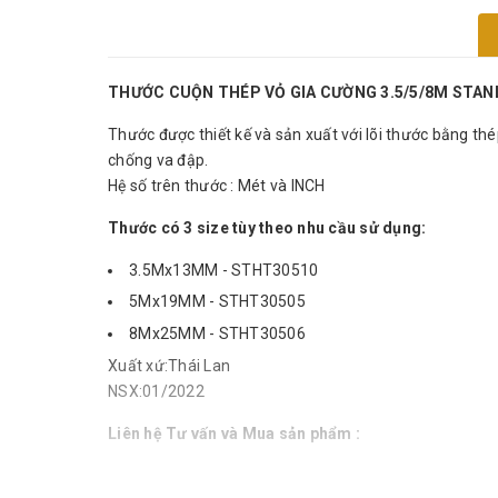
THƯỚC CUỘN THÉP VỎ GIA CƯỜNG 3.5/5/8M STAN
Thước được thiết kế và sản xuất với lõi thước bằng t
chống va đập.
Hệ số trên thước : Mét và INCH
Thước có 3 size tùy theo nhu cầu sử dụng:
3.5Mx13MM - STHT30510
5Mx19MM - STHT30505
8Mx25MM - STHT30506
Xuất xứ:Thái Lan
NSX:01/2022
Liên hệ Tư vấn và Mua sản phẩm :
Hotline: 0813.22.00.77