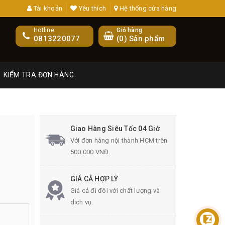
Tài khoản
Yêu thích
Hệ thống cửa hàng
Hotline
Giỏ hàng
0813220077
(
0
) Sản phẩm
KIỂM TRA ĐƠN HÀNG
Giao Hàng Siêu Tốc 04 Giờ
Với đơn hàng nội thành HCM trên
500.000 VNĐ.
GIÁ CẢ HỢP LÝ
Giá cả đi đôi với chất lượng và
dịch vụ.