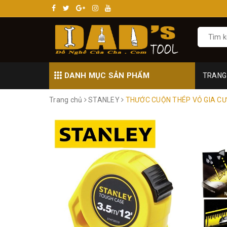
DANH MỤC SẢN PHẨM
TRANG
Trang chủ
STANLEY
THƯỚC CUỘN THÉP VỎ GIA CƯ