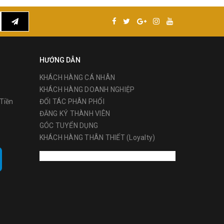
HƯỚNG DẪN
KHÁCH HÀNG CÁ NHÂN
KHÁCH HÀNG DOANH NGHIỆP
Tiền
ĐỐI TÁC PHÂN PHỐI
ĐĂNG KÝ THÀNH VIÊN
GÓC TUYỂN DỤNG
KHÁCH HÀNG THÂN THIẾT (Loyalty)
 Mỹ được
y Stanley
sản phẩm
 trên