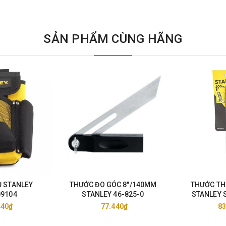
SẢN PHẨM CÙNG HÃNG
EY
THƯỚC ĐO GÓC 8"/140MM
THƯỚC TH
09104
STANLEY 46-825-0
STANLEY 
440₫
77.440₫
83