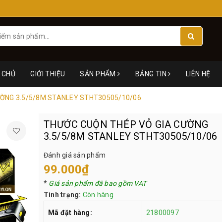
 CHỦ
GIỚI THIỆU
SẢN PHẨM
BẢNG TIN
LIÊN HỆ
ỜNG 3.5/5/8M STANLEY STHT30505/10/06
THƯỚC CUỘN THÉP VỎ GIA CƯỜNG
3.5/5/8M STANLEY STHT30505/10/06
Đánh giá sản phẩm
99.000₫
*
Giá sản phẩm đã bao gồm VAT
Tình trạng:
Còn hàng
Mã đặt hàng:
21800097