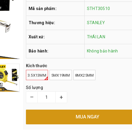
Mã sản phẩm:
STHT30510
Thương hiệu:
STANLEY
Xuất xứ:
THÁI LAN
Bảo hành:
Không bảo hành
Kích thước
3.5X13MM
5MX19MM
8MX25MM
Số lượng
–
+
MUA NGAY