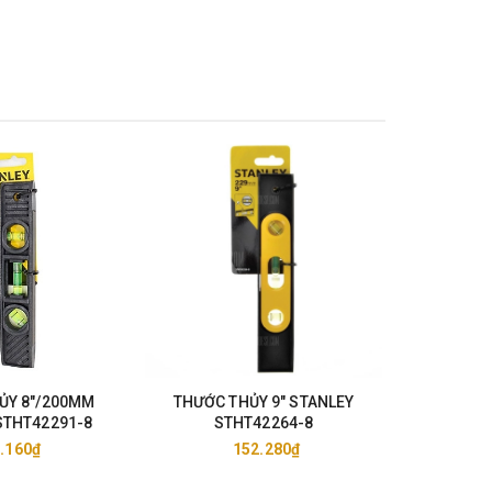
ỦY 8"/200MM
THƯỚC THỦY 9" STANLEY
KỀM BẤM
STHT42291-8
STHT42264-8
5"-10" STA
.160₫
152.280₫