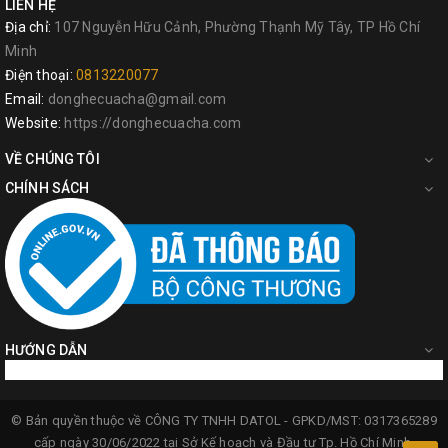
LIÊN HỆ
Địa chỉ:
107 Nguyễn Hữu Cảnh, Phường Thạnh Mỹ Tây, TP Hồ Chí
Minh
Điện thoại:
0813220077
Email:
donghecuacha@gmail.com
Website:
https://donghecuacha.com
VỀ CHÚNG TÔI
CHÍNH SÁCH
HƯỚNG DẪN
© Bản quyền thuộc về
CÔNG TY TNHH DATOL -
GPKD/MST: 0317365289
cấp ngày 30/06/2022 tại Sở Kế hoạch và Đầu tư Tp. Hồ Chí Minh.