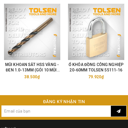
MŨI KHOAN SẮT HSS VÀNG -
Ổ KHÓA ĐỒNG CÔNG NGHIỆP
ĐEN 1.0-13MM (GÓI 10 MŨI)
20-60MM TOLSEN 55111-16
TOLSEN 75105-33
38.500₫
79.920₫
ĐĂNG KÝ NHẬN TIN