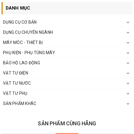
DANH MỤC
DỤNG CỤ CƠ BẢN
DỤNG CỤ CHUYÊN NGÀNH
MÁY MÓC - THIẾT BỊ
PHỤ KIỆN - PHỤ TÙNG MÁY
BẢO HỘ LAO ĐỘNG
VẬT TƯ ĐIỆN
VẬT TƯ NƯỚC
VẬT TƯ PHỤ
SẢN PHẨM KHÁC
SẢN PHẨM CÙNG HÃNG