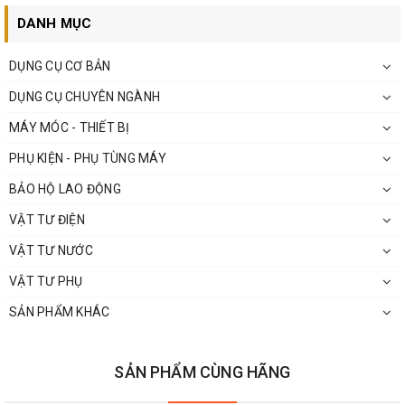
DANH MỤC
DỤNG CỤ CƠ BẢN
DỤNG CỤ CHUYÊN NGÀNH
MÁY MÓC - THIẾT BỊ
Liên hệ Tư vấn và Mua sản phẩm :
PHỤ KIỆN - PHỤ TÙNG MÁY
Hotline: 0813.22.00.77
Zalo: 096.532.4060.
BẢO HỘ LAO ĐỘNG
Email:
donghecuacha@gmail.com
.
VẬT TƯ ĐIỆN
VẬT TƯ NƯỚC
VẬT TƯ PHỤ
SẢN PHẨM KHÁC
SẢN PHẨM CÙNG HÃNG