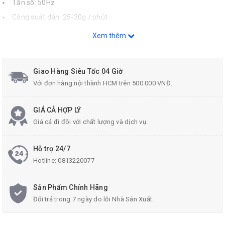
Tần số: 50Hz
Công suất dán: 25-30g / phút
Đường kính thanh keo: 10.8-11.5mm
Xem thêm
Có giá đỡ khi ko thao tác.
Với bảo vệ quá dòng, hiệu quả cao tiết kiệm 50% điện năng, Thiết
Giao Hàng Siêu Tốc 04 Giờ
kế chống rò.
Với đơn hàng nội thành HCM trên 500.000 VNĐ.
Làm nóng trước 3 phút.
Xuất xứ: Trung Quốc.
GIÁ CẢ HỢP LÝ
NSX: 01/2022
Giá cả đi đôi với chất lượng và dịch vụ.
Hỗ trợ 24/7
Hotline:
0813220077
Sản Phẩm Chính Hãng
Đổi trả trong 7 ngày do lỗi Nhà Sản Xuất.