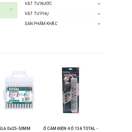
VẬT TƯ NƯỚC
×
VẬT TƯ PHỤ
SẢN PHẨM KHÁC
 SL6.0x25-50MM
Ổ CẮM ĐIỆN 4 Ổ 13A TOTAL -
ĐÈN LED L