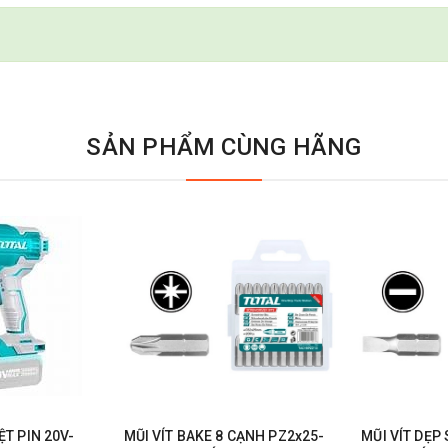
SẢN PHẨM CÙNG HÃNG
T PIN 20V-
MŨI VÍT BAKE 8 CẠNH PZ2x25-
MŨI VÍT DẸP