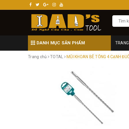
DANH MỤC SẢN PHẨM
TRANG
Trang chủ
TOTAL
MŨI KHOAN BÊ TÔNG 4 CẠNH ĐU