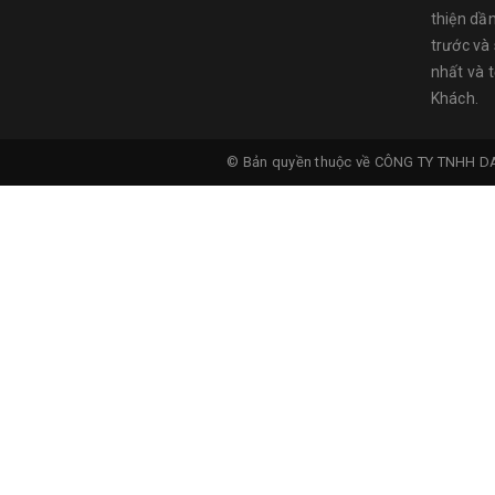
thiện dầ
trước và
nhất và 
Khách.
© Bản quyền thuộc về
CÔNG TY TNHH D