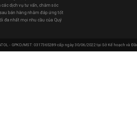
n các dịch vụ tư vấn, chăm sóc
 sau bán hàng nhằm đáp ứng tốt
tối đa nhất mọi nhu cầu của Quý
ATOL -
GPKD/MST: 0317365289 cấp ngày 30/06/2022 tại Sở Kế hoạch và Đầu