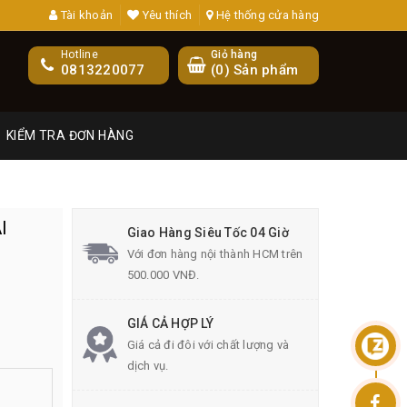
Tài khoản
Yêu thích
Hệ thống cửa hàng
Hotline
Giỏ hàng
0813220077
(
0
) Sản phẩm
KIỂM TRA ĐƠN HÀNG
I
Giao Hàng Siêu Tốc 04 Giờ
Với đơn hàng nội thành HCM trên
500.000 VNĐ.
GIÁ CẢ HỢP LÝ
Giá cả đi đôi với chất lượng và
dịch vụ.