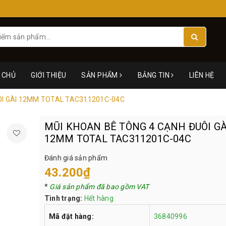
 CHỦ
GIỚI THIỆU
SẢN PHẨM
BẢNG TIN
LIÊN HỆ
ÔI GÀI 12MM TOTAL TAC311201C-04C
MŨI KHOAN BÊ TÔNG 4 CẠNH ĐUÔI GÀ
12MM TOTAL TAC311201C-04C
Đánh giá sản phẩm
43.200₫
*
Giá sản phẩm đã bao gồm VAT
Tình trạng:
Hết hàng
Mã đặt hàng:
36840996