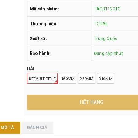
Mã sản phẩm:
TAC311201C
Thương hiệu:
TOTAL
Xuất xứ:
Trung Quốc
Bảo hành:
Đang cập nhật
DÀI
DEFAULT TITLE
160MM
260MM
310MM
HẾT HÀNG
MÔ TẢ
ĐÁNH GIÁ