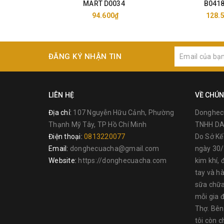
MART D0034
B041
94.600₫
128.
ĐĂNG KÝ NHẬN TIN
LIÊN HỆ
VỀ CHÚN
Địa chỉ:
107 Nguyễn Hữu Cảnh, Phường
Donghec
Thạnh Mỹ Tây, TP Hồ Chí Minh
TNHH DA
Điện thoại:
0813220077
Do Sở K
Email:
donghecuacha@gmail.com
ngày 30/
Website:
https://donghecuacha.com
kim khí, 
tay và h
sữa chữa
mỗi gia đ
Thợ. Bên
tôi còn c