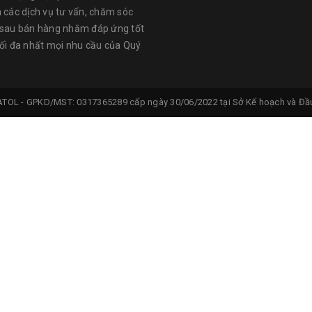
n các dịch vụ tư vấn, chăm sóc
 sau bán hàng nhằm đáp ứng tốt
tối đa nhất mọi nhu cầu của Quý
ATOL -
GPKD/MST: 0317365289 cấp ngày 30/06/2022 tại Sở Kế hoạch và Đầu