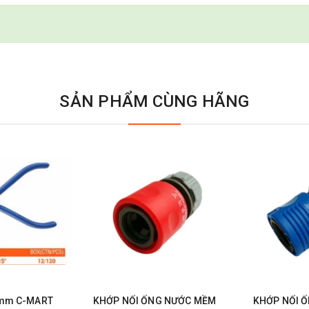
SẢN PHẨM CÙNG HÃNG
0mm C-MART
KHỚP NỐI ỐNG NƯỚC MỀM
KHỚP NỐI 