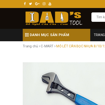
DANH MỤC SẢN PHẨM
TRANG
Trang chủ
C-MART
MỎ LẾT CÁN BỌC NHỰA 8/10/12