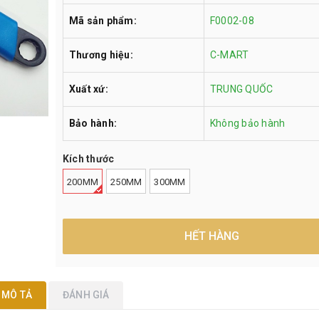
Mã sản phẩm:
F0002-08
Thương hiệu:
C-MART
Xuất xứ:
TRUNG QUỐC
Bảo hành:
Không bảo hành
Kích thước
200MM
250MM
300MM
HẾT HÀNG
MÔ TẢ
ĐÁNH GIÁ