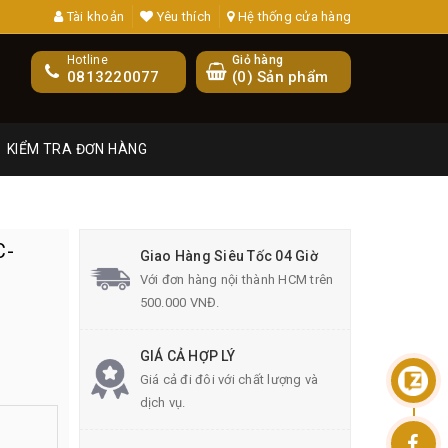
Tài khoản
Yêu thích
Hệ thống cửa hàng
Hotline
Giỏ hàng
0813220077
(
0
) Sản phẩm
KIỂM TRA ĐƠN HÀNG
C-
Giao Hàng Siêu Tốc 04 Giờ
Với đơn hàng nội thành HCM trên
500.000 VNĐ.
GIÁ CẢ HỢP LÝ
Giá cả đi đôi với chất lượng và
dịch vụ.