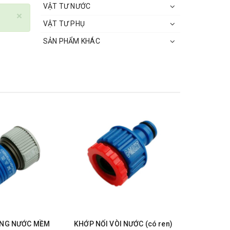
VẬT TƯ NƯỚC
×
VẬT TƯ PHỤ
SẢN PHẨM KHÁC
ỐNG NƯỚC MỀM
KHỚP NỐI VÒI NƯỚC (có ren)
KHỚP NỐI 