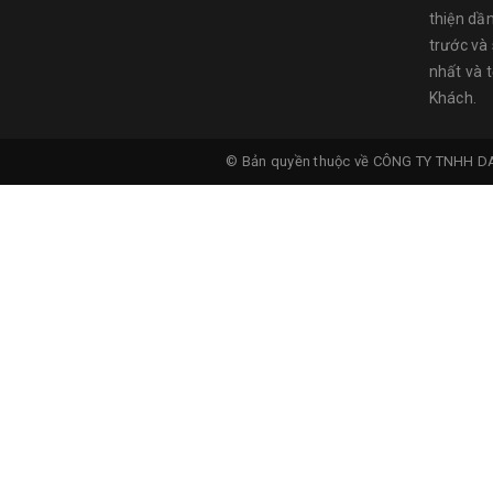
thiện dầ
trước và
nhất và 
Khách.
© Bản quyền thuộc về
CÔNG TY TNHH D