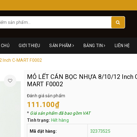
 CHỦ
GIỚI THIỆU
SẢN PHẨM
BẢNG TIN
LIÊN HỆ
 Inch C-MART F0002
MỎ LẾT CÁN BỌC NHỰA 8/10/12 Inch 
MART F0002
Đánh giá sản phẩm
111.100₫
*
Giá sản phẩm đã bao gồm VAT
Tình trạng:
Hết hàng
Mã đặt hàng:
32373525