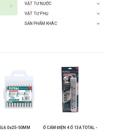
VẬT TƯ NƯỚC
×
VẬT TƯ PHỤ
SẢN PHẨM KHÁC
 SL6.0x25-50MM
Ổ CẮM ĐIỆN 4 Ổ 13A TOTAL -
ĐÈN LED L