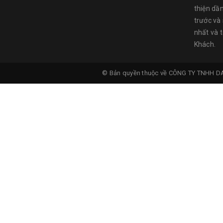
thiện dầ
trước và
nhất và 
Khách.
© Bản quyền thuộc về
CÔNG TY TNHH D