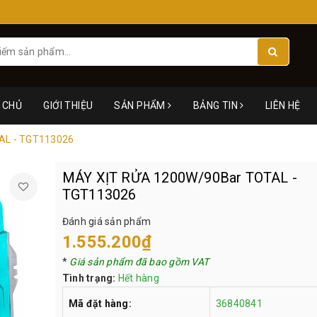
 CHỦ
GIỚI THIỆU
SẢN PHẨM
BẢNG TIN
LIÊN HỆ
AL - TGT113026
MÁY XỊT RỬA 1200W/90Bar TOTAL -
TGT113026
Đánh giá sản phẩm
1.555.200₫
*
Giá sản phẩm đã bao gồm VAT
Tình trạng:
Hết hàng
Mã đặt hàng:
36840841