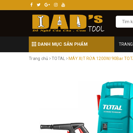
DANH MỤC SẢN PHẨM
TRANG
Trang chủ
TOTAL
MÁY XỊT RỬA 1200W/90Bar TOT