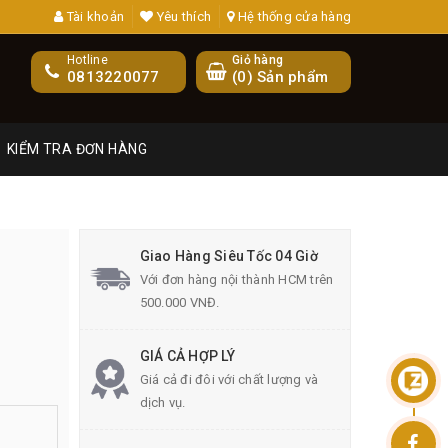
Tài khoản
Yêu thích
Hệ thống cửa hàng
Hotline
Giỏ hàng
0813220077
(
0
) Sản phẩm
KIỂM TRA ĐƠN HÀNG
Giao Hàng Siêu Tốc 04 Giờ
Với đơn hàng nội thành HCM trên
500.000 VNĐ.
GIÁ CẢ HỢP LÝ
Giá cả đi đôi với chất lượng và
dịch vụ.