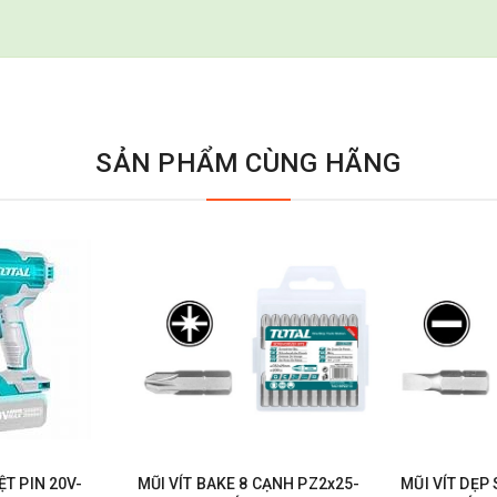
SẢN PHẨM CÙNG HÃNG
T PIN 20V-
MŨI VÍT BAKE 8 CẠNH PZ2x25-
MŨI VÍT DẸP