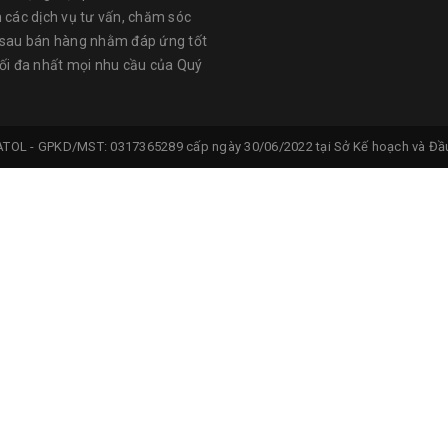
n các dịch vụ tư vấn, chăm sóc
 sau bán hàng nhằm đáp ứng tốt
tối đa nhất mọi nhu cầu của Quý
ATOL -
GPKD/MST: 0317365289 cấp ngày 30/06/2022 tại Sở Kế hoạch và Đầu