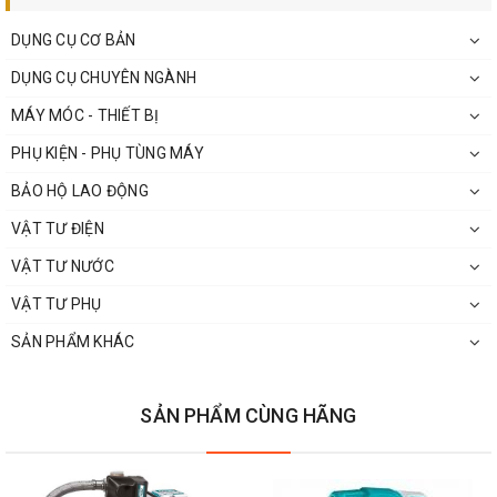
DỤNG CỤ CƠ BẢN
DỤNG CỤ CHUYÊN NGÀNH
MÁY MÓC - THIẾT BỊ
PHỤ KIỆN - PHỤ TÙNG MÁY
BẢO HỘ LAO ĐỘNG
VẬT TƯ ĐIỆN
VẬT TƯ NƯỚC
VẬT TƯ PHỤ
SẢN PHẨM KHÁC
SẢN PHẨM CÙNG HÃNG