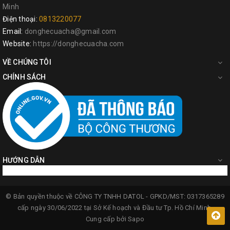
Minh
Điện thoại:
0813220077
Email:
donghecuacha@gmail.com
Website:
https://donghecuacha.com
VỀ CHÚNG TÔI
CHÍNH SÁCH
HƯỚNG DẪN
© Bản quyền thuộc về
CÔNG TY TNHH DATOL -
GPKD/MST: 0317365289
cấp ngày 30/06/2022 tại Sở Kế hoạch và Đầu tư Tp. Hồ Chí Minh.
Cung cấp bởi
Sapo