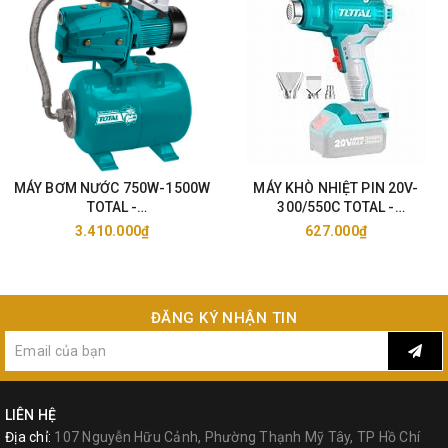
MÁY BƠM NƯỚC 750W-1500W
MÁY KHÒ NHIỆT PIN 20V-
TOTAL -
300/550C TOTAL -
TWP47506/11006/15006
TBLI2002/25
3.410.000₫
627.000₫
ĐĂNG KÝ NHẬN TIN
LIÊN HỆ
Địa chỉ:
107 Nguyễn Hữu Cảnh, Phường Thạnh Mỹ Tây, TP Hồ Chí