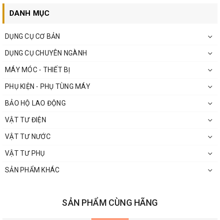
DANH MỤC
DỤNG CỤ CƠ BẢN
DỤNG CỤ CHUYÊN NGÀNH
MÁY MÓC - THIẾT BỊ
PHỤ KIỆN - PHỤ TÙNG MÁY
BẢO HỘ LAO ĐỘNG
VẬT TƯ ĐIỆN
VẬT TƯ NƯỚC
VẬT TƯ PHỤ
SẢN PHẨM KHÁC
SẢN PHẨM CÙNG HÃNG