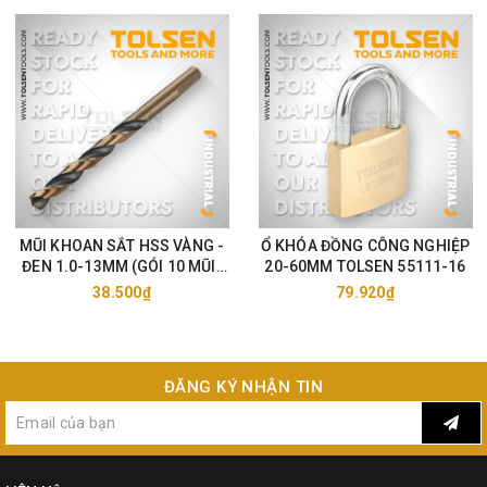
MŨI KHOAN SẮT HSS VÀNG -
Ổ KHÓA ĐỒNG CÔNG NGHIỆP
ĐEN 1.0-13MM (GÓI 10 MŨI)
20-60MM TOLSEN 55111-16
TOLSEN 75105-33
38.500₫
79.920₫
ĐĂNG KÝ NHẬN TIN