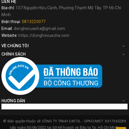
LIÊN HỆ
Địa chỉ:
107 Nguyễn Hữu Cảnh, Phường Thạnh Mỹ Tây, TP Hồ Chí
Minh
Điện thoại:
0813220077
Email:
donghecuacha@gmail.com
Website:
https://donghecuacha.com
VỀ CHÚNG TÔI
CHÍNH SÁCH
HƯỚNG DẪN
© Bản quyền thuộc về
CÔNG TY TNHH DATOL -
GPKD/MST: 0317365289
cấp ngày 30/06/2022 tại Sở Kế hoạch và Đầu tư Tp. Hồ Chí Minh.