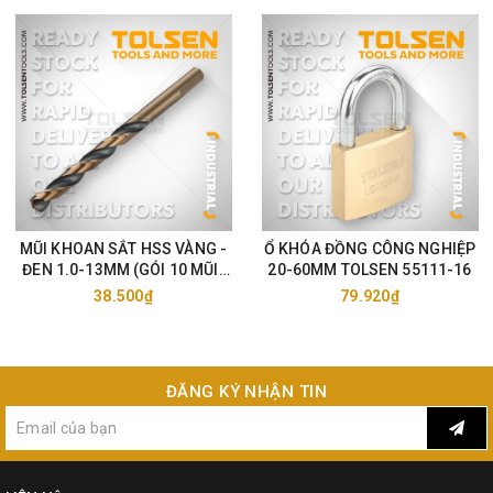
MŨI KHOAN SẮT HSS VÀNG -
Ổ KHÓA ĐỒNG CÔNG NGHIỆP
ĐEN 1.0-13MM (GÓI 10 MŨI)
20-60MM TOLSEN 55111-16
TOLSEN 75105-33
38.500₫
79.920₫
ĐĂNG KÝ NHẬN TIN