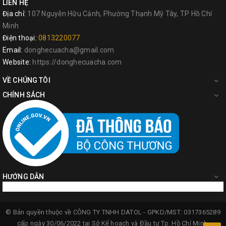
LIÊN HỆ
Địa chỉ:
107 Nguyễn Hữu Cảnh, Phường Thạnh Mỹ Tây, TP Hồ Chí
Minh
Điện thoại:
0813220077
Email:
donghecuacha@gmail.com
Website:
https://donghecuacha.com
VỀ CHÚNG TÔI
CHÍNH SÁCH
HƯỚNG DẪN
© Bản quyền thuộc về
CÔNG TY TNHH DATOL -
GPKD/MST: 0317365289
cấp ngày 30/06/2022 tại Sở Kế hoạch và Đầu tư Tp. Hồ Chí Minh.