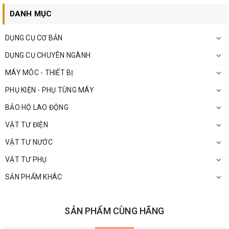
DANH MỤC
DỤNG CỤ CƠ BẢN
DỤNG CỤ CHUYÊN NGÀNH
MÁY MÓC - THIẾT BỊ
PHỤ KIỆN - PHỤ TÙNG MÁY
BẢO HỘ LAO ĐỘNG
VẬT TƯ ĐIỆN
VẬT TƯ NƯỚC
VẬT TƯ PHỤ
SẢN PHẨM KHÁC
SẢN PHẨM CÙNG HÃNG