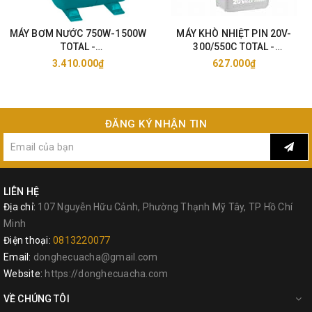
MÁY BƠM NƯỚC 750W-1500W
MÁY KHÒ NHIỆT PIN 20V-
TOTAL -
300/550C TOTAL -
TWP47506/11006/15006
TBLI2002/25
3.410.000₫
627.000₫
ĐĂNG KÝ NHẬN TIN
LIÊN HỆ
Địa chỉ:
107 Nguyễn Hữu Cảnh, Phường Thạnh Mỹ Tây, TP Hồ Chí
Minh
Điện thoại:
0813220077
Email:
donghecuacha@gmail.com
Website:
https://donghecuacha.com
VỀ CHÚNG TÔI