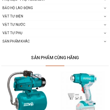
BẢO HỘ LAO ĐỘNG
VẬT TƯ ĐIỆN
VẬT TƯ NƯỚC
VẬT TƯ PHỤ
SẢN PHẨM KHÁC
SẢN PHẨM CÙNG HÃNG