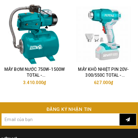
MÁY BƠM NƯỚC 750W-1500W
MÁY KHÒ NHIỆT PIN 20V-
TOTAL -
300/550C TOTAL -
TWP47506/11006/15006
TBLI2002/25
3.410.000₫
627.000₫
ĐĂNG KÝ NHẬN TIN