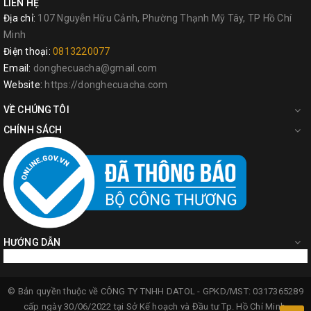
LIÊN HỆ
Địa chỉ:
107 Nguyễn Hữu Cảnh, Phường Thạnh Mỹ Tây, TP Hồ Chí
Minh
Điện thoại:
0813220077
Email:
donghecuacha@gmail.com
Website:
https://donghecuacha.com
VỀ CHÚNG TÔI
CHÍNH SÁCH
HƯỚNG DẪN
© Bản quyền thuộc về
CÔNG TY TNHH DATOL -
GPKD/MST: 0317365289
cấp ngày 30/06/2022 tại Sở Kế hoạch và Đầu tư Tp. Hồ Chí Minh.