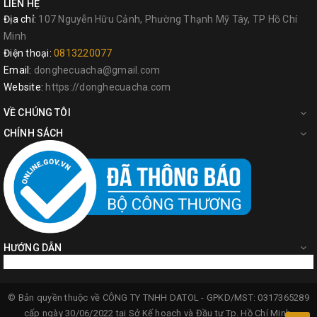
LIÊN HỆ
Địa chỉ:
107 Nguyễn Hữu Cảnh, Phường Thạnh Mỹ Tây, TP Hồ Chí
Minh
Điện thoại:
0813220077
Email:
donghecuacha@gmail.com
Website:
https://donghecuacha.com
VỀ CHÚNG TÔI
CHÍNH SÁCH
HƯỚNG DẪN
© Bản quyền thuộc về
CÔNG TY TNHH DATOL -
GPKD/MST: 0317365289
cấp ngày 30/06/2022 tại Sở Kế hoạch và Đầu tư Tp. Hồ Chí Minh.