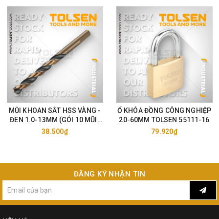
MŨI KHOAN SẮT HSS VÀNG -
Ổ KHÓA ĐỒNG CÔNG NGHIỆP
ĐEN 1.0-13MM (GÓI 10 MŨI)
20-60MM TOLSEN 55111-16
TOLSEN 75105-33
38.500₫
79.920₫
ĐĂNG KÝ NHẬN TIN