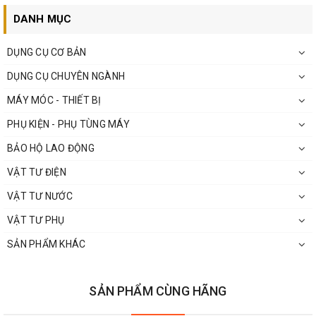
DANH MỤC
DỤNG CỤ CƠ BẢN
DỤNG CỤ CHUYÊN NGÀNH
MÁY MÓC - THIẾT BỊ
PHỤ KIỆN - PHỤ TÙNG MÁY
BẢO HỘ LAO ĐỘNG
VẬT TƯ ĐIỆN
VẬT TƯ NƯỚC
VẬT TƯ PHỤ
SẢN PHẨM KHÁC
SẢN PHẨM CÙNG HÃNG