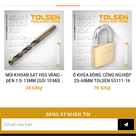
MŨI KHOAN SẮT HSS VÀNG -
Ổ KHÓA ĐỒNG CÔNG NGHIỆP
ĐEN 1.0-13MM (GÓI 10 MŨI)
20-60MM TOLSEN 55111-16
TOLSEN 75105-33
38.500₫
79.920₫
ĐĂNG KÝ NHẬN TIN