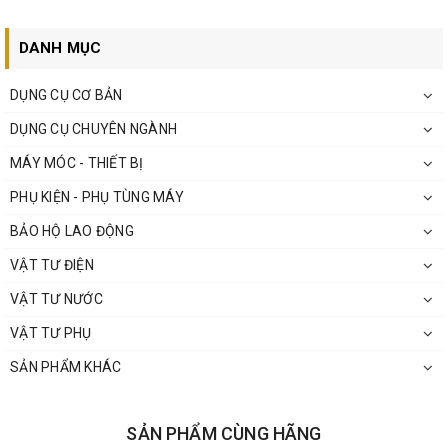
DANH MỤC
DỤNG CỤ CƠ BẢN
DỤNG CỤ CHUYÊN NGÀNH
MÁY MÓC - THIẾT BỊ
PHỤ KIỆN - PHỤ TÙNG MÁY
BẢO HỘ LAO ĐỘNG
VẬT TƯ ĐIỆN
VẬT TƯ NƯỚC
VẬT TƯ PHỤ
SẢN PHẨM KHÁC
SẢN PHẨM CÙNG HÃNG