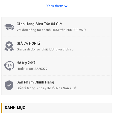
Xuất xứ: Trung Quốc.
Xem thêm
NSX: 01/2022
Liên hệ Tư vấn và Mua sản phẩm :
Giao Hàng Siêu Tốc 04 Giờ
Hotline: 0813.22.00.77
Với đơn hàng nội thành HCM trên 500.000 VNĐ.
Zalo: 096.532.4060.
Email:
donghecuacha@gmail.com
GIÁ CẢ HỢP LÝ
Giá cả đi đôi với chất lượng và dịch vụ.
Hỗ trợ 24/7
Hotline:
0813220077
Sản Phẩm Chính Hãng
Đổi trả trong 7 ngày do lỗi Nhà Sản Xuất.
DANH MỤC