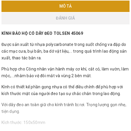
MÔ TẢ
ĐÁNH GIÁ
KÍNH BẢO HỘ CÓ DÂY ĐEO TOLSEN 45069
Được sản xuất từ nhựa polycarbonate trong suốt chống va đập do
các mạc cưa, bụi bẩn, ba dớ vật liệu,... trong quá trình lao động sản
xuất, thao tác bắn ra.
Phù hợp cho Công nhân vận hành máy cơ khí, cắt cỏ, làm vườn, làm
mộc,....nhằm bảo vệ đôi mắt và vùng 2 bên mắt.
Kính có thiết kế phần gọng nhựa có thể điều chỉnh để phù hợp với
kích thước mặt của người đeo tạo sự chắc chắn trong lao động.
Với dây đeo an toàn giữ cho kính tránh bị rơi. Trọng lượng gọn nhẹ,
tiện dụng.
Kích thước: 150x50mm