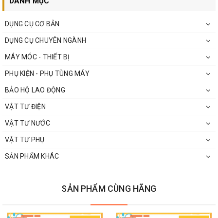
DANH MỤC
DỤNG CỤ CƠ BẢN
DỤNG CỤ CHUYÊN NGÀNH
Cam kết và chính sách đổi trả:
MÁY MÓC - THIẾT BỊ
Hàng Chính Hãng 100%.
PHỤ KIỆN - PHỤ TÙNG MÁY
Sản phẩm mới 100% (trừ hàng trưng bày thanh lý)
BẢO HỘ LAO ĐỘNG
Đổi trả theo quy định NSX (Do lỗi NSX)
: 7 Ngày Kể từ khi
nhận hàng.
VẬT TƯ ĐIỆN
Hoàn hàng – đổi trả theo quy định Sàn TMĐT(Sản phẩm lỗi,
VẬT TƯ NƯỚC
sai mã, hàng đặt sai nhưng vẫn còn bao bì nguyên vẹn).
VẬT TƯ PHỤ
SẢN PHẨM KHÁC
SẢN PHẨM CÙNG HÃNG