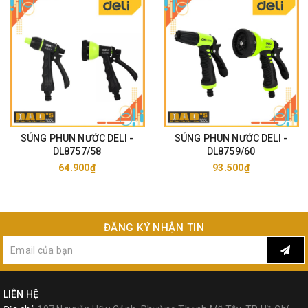
#TOLSEN#AKKOSTAR#ASAKI#MAKITA
#TOTAL#INGCO#WADFOW #DCA
#DELI#C-MART#BUDDY#WORKPRO
#STANLEY#DEWALT#OLFA #HICHEM
SÚNG PHUN NƯỚC DELI -
SÚNG PHUN NƯỚC DELI -
DL8757/58
DL8759/60
#Đồ_Nghề_Của_Cha #Datol #Dadstool
64.900₫
93.500₫
#Dụng_cụ_cầm_tay #Máy_cầm_tay #BHLD
ĐĂNG KÝ NHẬN TIN
LIÊN HỆ