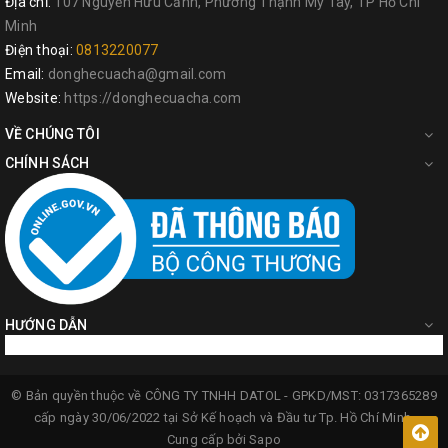
Địa chỉ:
107 Nguyễn Hữu Cảnh, Phường Thạnh Mỹ Tây, TP Hồ Chí
Minh
Điện thoại:
0813220077
Email:
donghecuacha@gmail.com
Website:
https://donghecuacha.com
VỀ CHÚNG TÔI
CHÍNH SÁCH
HƯỚNG DẪN
© Bản quyền thuộc về
CÔNG TY TNHH DATOL -
GPKD/MST: 0317365289
cấp ngày 30/06/2022 tại Sở Kế hoạch và Đầu tư Tp. Hồ Chí Minh.
Cung cấp bởi
Sapo