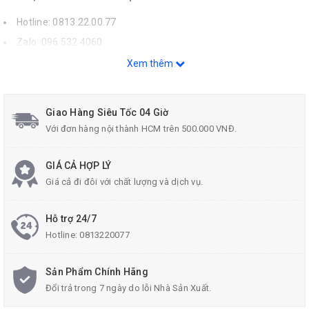
Hotline: 0813.22.00.77
Zalo: 096.532.4060
Email:
donghecuacha@gmail.com
.
Xem thêm
Giao Hàng Siêu Tốc 04 Giờ
Với đơn hàng nội thành HCM trên 500.000 VNĐ.
GIÁ CẢ HỢP LÝ
Giá cả đi đôi với chất lượng và dịch vụ.
Hỗ trợ 24/7
Hotline:
0813220077
Sản Phẩm Chính Hãng
Đổi trả trong 7 ngày do lỗi Nhà Sản Xuất.