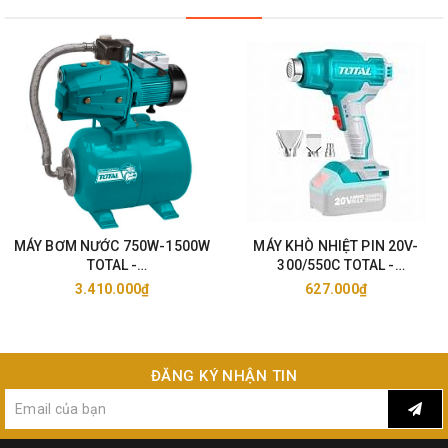
MÁY BƠM NƯỚC 750W-1500W
MÁY KHÒ NHIỆT PIN 20V-
TOTAL -
300/550C TOTAL -
TWP47506/11006/15006
TBLI2002/25
3.410.000₫
627.000₫
ĐĂNG KÝ NHẬN TIN