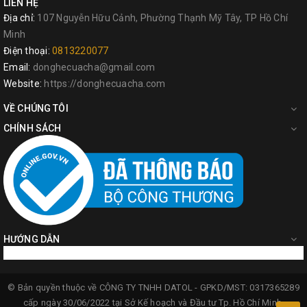
LIÊN HỆ
Địa chỉ:
107 Nguyễn Hữu Cảnh, Phường Thạnh Mỹ Tây, TP Hồ Chí
Minh
Điện thoại:
0813220077
Email:
donghecuacha@gmail.com
Website:
https://donghecuacha.com
VỀ CHÚNG TÔI
CHÍNH SÁCH
HƯỚNG DẪN
© Bản quyền thuộc về
CÔNG TY TNHH DATOL -
GPKD/MST: 0317365289
cấp ngày 30/06/2022 tại Sở Kế hoạch và Đầu tư Tp. Hồ Chí Minh.