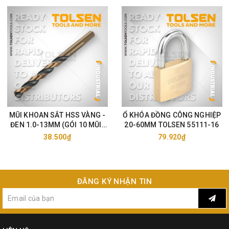
nghệ sản xuất hiện đạivà được cải tiến liên tục nhằm đem đến cho
khách hàng của Tolsen những mặt hàngdụng cụ cầm tay tốt, cải
thiện chất lượng công việc một cách tối ưu. Dụng cụTOLSEN ngày
càng cung cấp nhiều sản phẩm đa dạng và phong phú hơn.
MŨI KHOAN SẮT HSS VÀNG -
Ổ KHÓA ĐỒNG CÔNG NGHIỆP
ĐEN 1.0-13MM (GÓI 10 MŨI)
20-60MM TOLSEN 55111-16
TOLSEN 75105-33
38.500₫
79.920₫
ĐĂNG KÝ NHẬN TIN